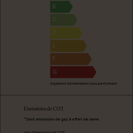
B
C
D
E
F
G
logement extrêmement peu performant
Emissions de CO2
* Dont émissions de gaz à effet de serre
peu d'émissions de CO2