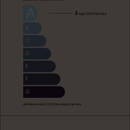
A
3
kgCO2/m²/année
B
C
D
E
F
G
émissions de CO2 très importantes