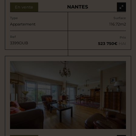
NANTES
En vente
Type
Surface
Appartement
116.72m2
Ref
Prix
3399DUB
523 750€
HAI