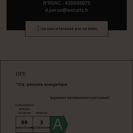
N°RSAC : 438695975
d.peron@lestoits.fr
Je suis intéressé par ce bien.
DPE
* F/G : passoire énergetique
logement extrêmement performant
Consommation
(énergie
primaire)
émission
A
69
3
kwh/m²/année
kgCO2/m²/année