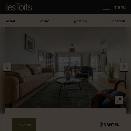
menu
achat
vente
gestion
location
J'achète
Je loue
Je vends
Notre agence
Nous contacter
En vente
NANTES