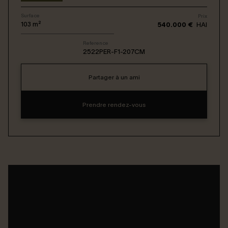
Surface
Prix
Connexion / Inscription
103
m²
540.000 €
HAI
Reference
2522PER-F1-207CM
Espace Bailleur / Locataire
Partager à un ami
Prendre rendez-vous