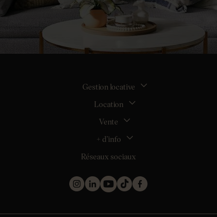
Gestion locative
Location
La gestion locative
Mon espace bailleur
Vente
Tous nos biens en location
Demander une estimation locative
Location appartement Nantes
+ d’info
Estimer mon bien
Location appartement Rezé
Maison Nantes (44000)
Réseaux sociaux
Location appartement Saint-Sébastien-sur-Loire
Inscription
Maison Saint-Sébastien-sur-Loire (44230)
Location maison Nantes (44000)
Qui sommes nous ?
Maison Carquefou (44470)
Location maison Clisson (44190)
Nos métiers
Maison Couëron (44220)
Location maison Rezé (44400)
Les projets d’achat
Maison Pornic (44210)
Location maison Bouguenais (44340)
Les biens vendus et loués
Maison Clisson (44190)
Mentions légales