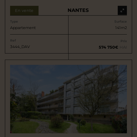
NANTES
En vente
Type
Surface
Appartement
141m2
Ref
Prix
3444_DAV
574 750€
HAI