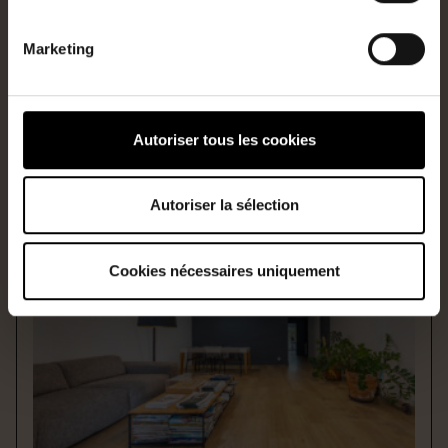
Marketing
NANTES
En vente
Type
Surface
Appartement
102m2
Autoriser tous les cookies
Ref
Prix
2522PER-F2-103CM
540 000€
HAI
Autoriser la sélection
Cookies nécessaires uniquement