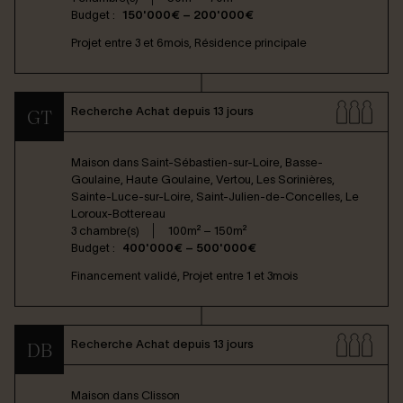
Budget :
150'000€ – 200'000€
Projet entre 3 et 6mois, Résidence principale
Recherche Achat depuis 13 jours
GT
Maison dans
Saint-Sébastien-sur-Loire, Basse-
Goulaine, Haute Goulaine, Vertou, Les Sorinières,
Sainte-Luce-sur-Loire, Saint-Julien-de-Concelles, Le
Loroux-Bottereau
3 chambre(s)
100m² – 150m²
Budget :
400'000€ – 500'000€
Financement validé, Projet entre 1 et 3mois
Recherche Achat depuis 13 jours
DB
Maison dans
Clisson