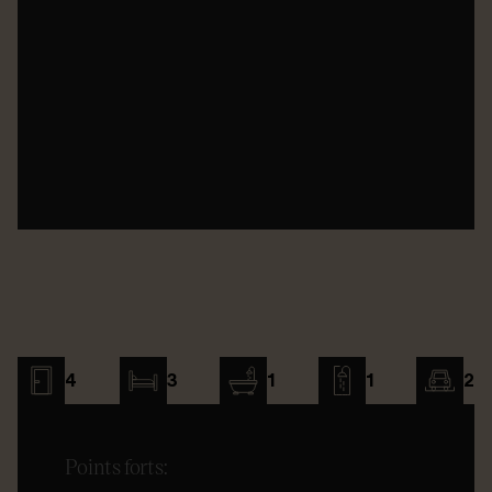
4
3
1
1
2
Points forts: