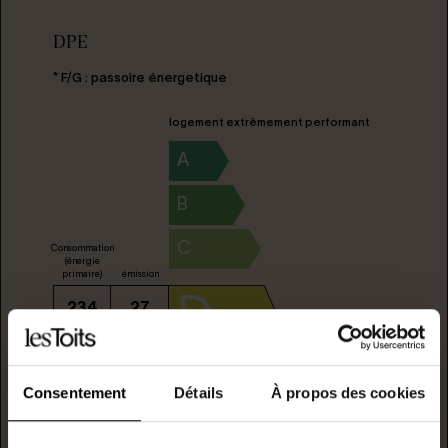
DPE
* F/G : passoire énergetique
logement extrêmement performant
A
B
C
Consommation
(énergie
primaire)
émission
D
234
27
kwh/m²/année
kgCO2/m²/année
E
Consentement
Détails
À propos des cookies
F