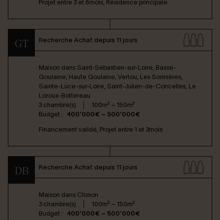
Projet entre 3 et 6mois, Résidence principale
Recherche Achat depuis 11 jours
GT
Maison dans
Saint-Sébastien-sur-Loire, Basse-
Goulaine, Haute Goulaine, Vertou, Les Sorinières,
Sainte-Luce-sur-Loire, Saint-Julien-de-Concelles, Le
Loroux-Bottereau
3 chambre(s)
100m² – 150m²
Budget :
400'000€ – 500'000€
Financement validé, Projet entre 1 et 3mois
Recherche Achat depuis 11 jours
DB
Maison dans
Clisson
3 chambre(s)
100m² – 150m²
Budget :
400'000€ – 500'000€