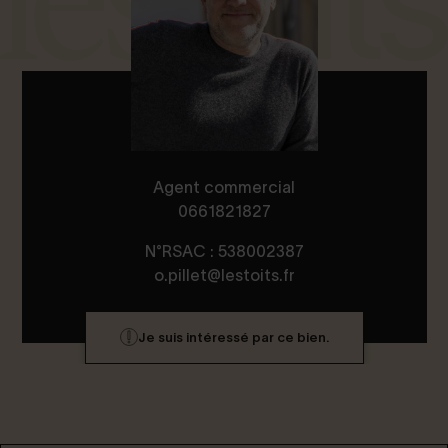
Agent commercial
0661821827
N°RSAC : 538002387
o.pillet@lestoits.fr
Je suis intéressé par ce bien.