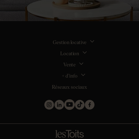
Gestion locative
Location
La gestion locative
Mon espace bailleur
Vente
Tous nos biens en location
Demander une estimation locative
Location appartement Nantes
+ d’info
Estimer mon bien
Location appartement Rezé
Maison Nantes (44000)
Réseaux sociaux
Location appartement Saint-Sébastien-sur-Loire
Inscription
Maison Saint-Sébastien-sur-Loire (44230)
Location maison Nantes (44000)
Qui sommes nous ?
Maison Carquefou (44470)
Location maison Clisson (44190)
Nos métiers
Maison Couëron (44220)
Location maison Rezé (44400)
Les projets d’achat
Maison Pornic (44210)
Location maison Bouguenais (44340)
Les biens vendus et loués
Maison Clisson (44190)
Mentions légales
Appartement Nantes (44000)
Politique de confidentialité
Appartement Saint-Herblain (44800)