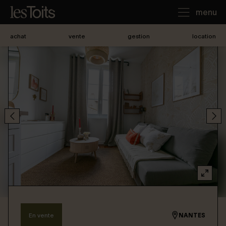
menu
achat
vente
gestion
location
J'achète
Je loue
Je vends
Notre agence
Nous contacter
En vente
NANTES