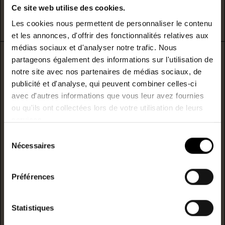
G
Ce site web utilise des cookies.
logement extrêmement peu performant
Les cookies nous permettent de personnaliser le contenu
et les annonces, d'offrir des fonctionnalités relatives aux
médias sociaux et d'analyser notre trafic. Nous
partageons également des informations sur l'utilisation de
Emissions de CO2
notre site avec nos partenaires de médias sociaux, de
* Dont émissions de gaz à effet de serre
publicité et d'analyse, qui peuvent combiner celles-ci
avec d'autres informations que vous leur avez fournies
peu d'émissions de CO2
ou qu'ils ont collectées lors de votre utilisation de leurs
services.
A
Sélection
Nécessaires
B
du
consentement
C
27
kgCO2/m²/année
Préférences
D
Statistiques
E