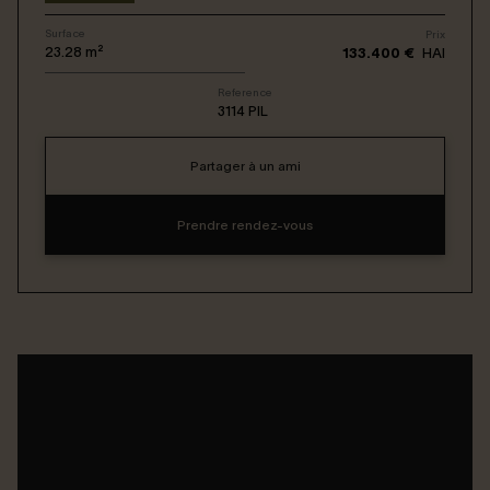
Surface
Prix
Connexion / Inscription
23.28
m²
133.400 €
HAI
Reference
3114 PIL
Espace Bailleur / Locataire
Partager à un ami
Prendre rendez-vous