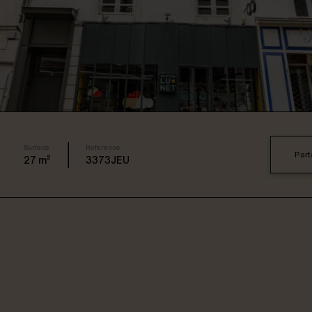
Surface
Reference
Part
27
m²
3373JEU