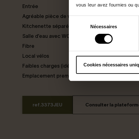
vous leur avez fournies ou qu'
Entrée
Agréable pièce de vie de 21m2 au sol
Sélection
Kitchenette séparée, aménagée et équipée
Nécessaires
du
consentement
Salle d’eau avec WC
Fibre
Local vélos
Cookies nécessaires uni
Faibles charges (idéal pied-à-terre, étudiants, in
Emplacement premium, calme absolu en coeur de 
ref.3373JEU
Consulter la platefor