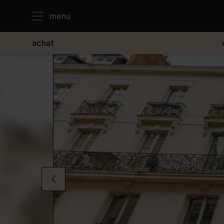
menu
achat
J'achète
Je loue
Je vends
Notre agence
Nous contacter