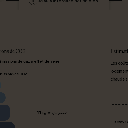
Je suis intéressé par ce bien.
ions de CO2
Estimati
 émissions de gaz à effet de serre
Les coûts
logement 
missions de CO2
chaude san
C
11
kgCO2/m²/année
Prix moyen 