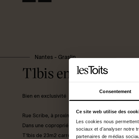
Nantes - Graslin
T1bis en dernier ét
Consentement
Bien en exclusivité
Ce site web utilise des cook
Rue Scribe, à proximité immédiate de la Place Gr
Les cookies nous permettent d
Dans une copropriété ancienne, récemment rava
sociaux et d'analyser notre t
T1bis de 23m2 carrez (32m2 au sol) au 4 ème et 
partenaires de médias sociaux