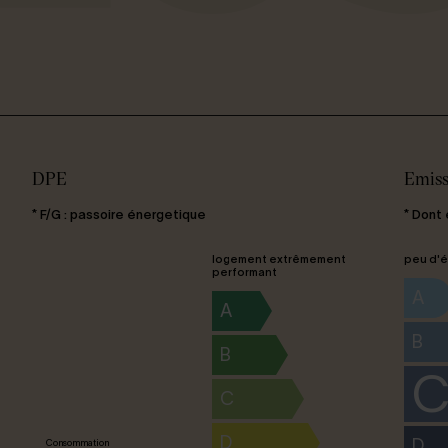
DPE
Emiss
* F/G : passoire énergetique
* Dont
logement extrêmement
peu d'é
performant
A
A
B
B
C
D
D
Consommation