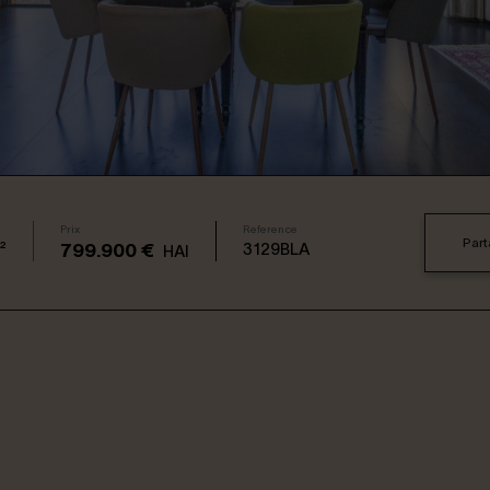
Prix
Reference
Part
²
3129BLA
799.900 €
HAI