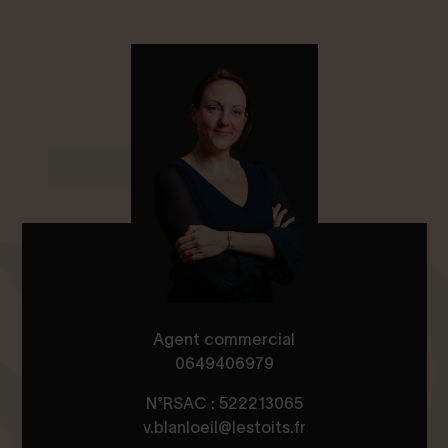
Agent commercial
0649406979
N°RSAC : 522213065
v.blanloeil@lestoits.fr