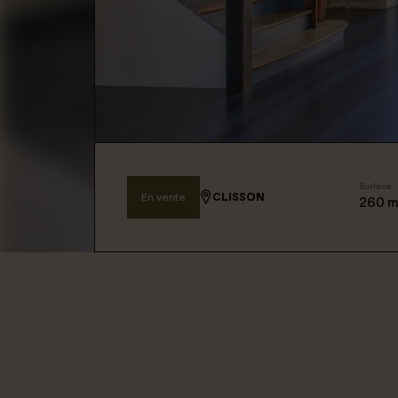
Connexion / Inscription
Espace Bailleur / Locataire
Surface
En vente
CLISSON
260
m