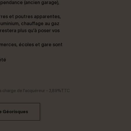
 dépendance (ancien garage),
rres et poutres apparentes,
aluminium, chauffage au gaz
 restera plus qu’à poser vos
erces, écoles et gare sont
été
 la charge de l'acquéreur - 3,89%TTC
me Géorisques