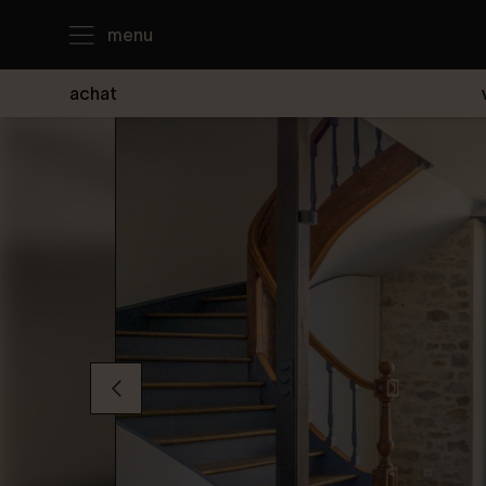
menu
achat
J'achète
Je loue
Je vends
Notre agence
Nous contacter