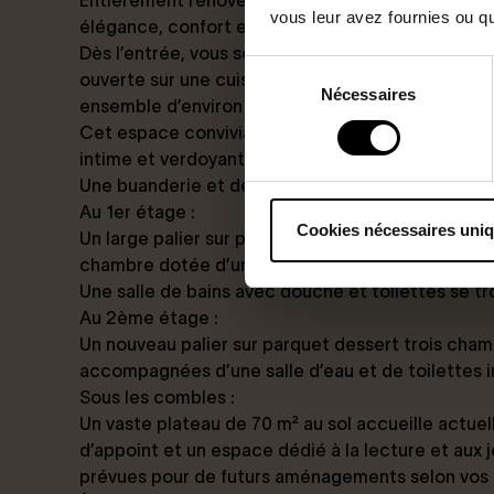
Entièrement rénovée par un architecte, cette 
vous leur avez fournies ou qu'
élégance, confort et modernité.
Dès l’entrée, vous serez séduit par la vaste pièce
Sélection
ouverte sur une cuisine haut de gamme parfaite
Nécessaires
du
ensemble d’environ 67 m².
consentement
Cet espace convivial s’ouvre sur une terrasse enso
intime et verdoyant.
Une buanderie et des toilettes indépendantes c
Au 1er étage
:
Cookies nécessaires uni
Un large palier sur parquet distribue deux chamb
chambre dotée d’un dressing.
Une salle de bains avec douche et toilettes se t
Au 2ème étage
:
Un nouveau palier sur parquet dessert trois cham
accompagnées d’une salle d’eau et de toilettes 
Sous les combles
:
Un vaste plateau de 70 m² au sol accueille actu
d’appoint et un espace dédié à la lecture et aux j
prévues pour de futurs aménagements selon vos 