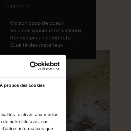
Points forts:
Maison coup de coeur
Volumes spacieux et lumineux
Rénové par un architecte
Qualité des matériaux
À propos des cookies
nnalités relatives aux médias
on de notre site avec nos
 d'autres informations que