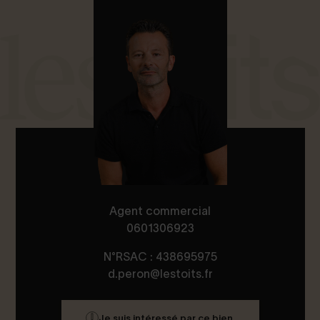
Agent commercial
0601306923
N°RSAC : 438695975
d.peron@lestoits.fr
Je suis intéressé par ce bien.