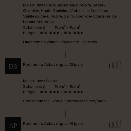
Maison dans
Saint-Sébastien-sur-Loire, Basse-
Goulaine, Haute Goulaine, Vertou, Les Sorinières,
Sainte-Luce-sur-Loire, Saint-Julien-de-Concelles, Le
Loroux-Bottereau
3 chambre(s)
100m² – 150m²
Budget :
400'000€ – 500'000€
Financement validé, Projet entre 1 et 3mois
Recherche Achat depuis 12 jours
DB
Maison dans
Clisson
3 chambre(s)
100m² – 150m²
Budget :
400'000€ – 500'000€
Stationnement, Extérieur (terrasse/balcon/jardin)
Recherche Achat depuis 14 jours
AP