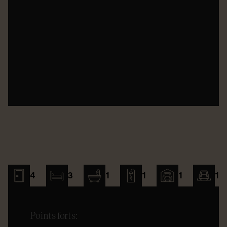
4
3
1
1
1
1
Points forts: