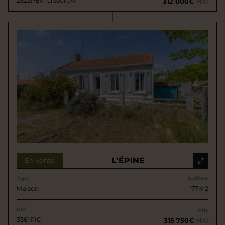
2522PER-Clisson.M
312 000€
HAI
L'ÉPINE
En vente
Type
Surface
Maison
77m2
Ref
Prix
3361PIC
315 750€
HAI