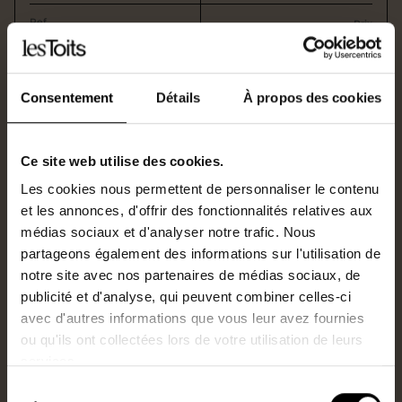
Ref
Prix
3327TOU
384 800€
HAI
Consentement
Détails
À propos des cookies
Ce site web utilise des cookies.
Les cookies nous permettent de personnaliser le contenu
et les annonces, d'offrir des fonctionnalités relatives aux
médias sociaux et d'analyser notre trafic. Nous
partageons également des informations sur l'utilisation de
notre site avec nos partenaires de médias sociaux, de
publicité et d'analyse, qui peuvent combiner celles-ci
avec d'autres informations que vous leur avez fournies
SAINT-SÉBASTIEN-SUR-LOIRE
En vente
ou qu'ils ont collectées lors de votre utilisation de leurs
Type
Surface
services.
Maison
93m2
Sélection