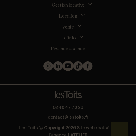
Gestion locative
Location
La gestion locative
Mon espace bailleur
Vente
Tous nos biens en location
Demander une estimation locative
Location appartement Nantes
+ d’info
Estimer mon bien
Location appartement Rezé
Maison Nantes (44000)
Réseaux sociaux
Location appartement Saint-Sébastien-sur-Loire
Inscription
Maison Saint-Sébastien-sur-Loire (44230)
Location maison Nantes (44000)
Qui sommes nous ?
Maison Carquefou (44470)
Location maison Clisson (44190)
Nos métiers
Maison Couëron (44220)
Location maison Rezé (44400)
Les projets d’achat
Maison Pornic (44210)
Location maison Bouguenais (44340)
Les biens vendus et loués
Maison Clisson (44190)
Mentions légales
Appartement Nantes (44000)
Politique de confidentialité
Appartement Saint-Herblain (44800)
Barème
Appartement Orvault (44700)
* Collecte d’avis conforme à la norme AFNOR NF ISO 20488 via
02 40 47 70 26
Appartement Saint-Nazaire (44600)
Guest Suite.
contact@lestoits.fr
Les Toits Ⓒ Copyright 2026 Site web réalisé par
l'agence
LATELIER