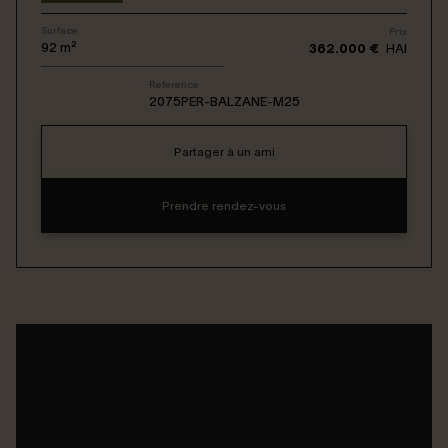
Surface
Prix
Connexion / Inscription
92
m²
362.000 €
HAI
Reference
2075PER-BALZANE-M25
Espace Bailleur / Locataire
Partager à un ami
Prendre rendez-vous