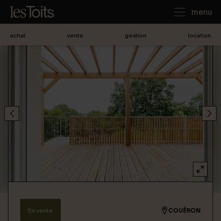
menu
achat
vente
gestion
location
J'achète
Je loue
Je vends
Notre agence
Nous contacter
En vente
COUËRON