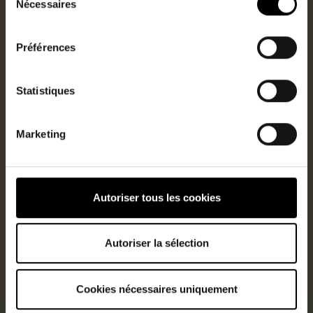
Nécessaires
du
Ref
Prix
consentement
3370GRE
347 300€
HAI
Préférences
Statistiques
Marketing
Autoriser tous les cookies
Autoriser la sélection
NOIRMOUTIER-EN-L-ÎLE
En vente
Type
Surface
Maison
86m2
Cookies nécessaires uniquement