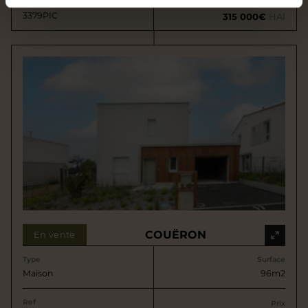
Ref
Prix
3379PIC
315 000€
HAI
COUËRON
En vente
Type
Surface
Maison
96m2
Ref
Prix