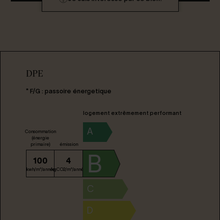
DPE
* F/G : passoire énergetique
logement extrêmement performant
A
Consommation
(énergie
primaire)
émission
B
100
4
kwh/m²/année
kgCO2/m²/année
C
D