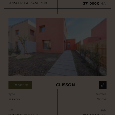
2075PER-BALZANE-M18
371 000€
HAI
CLISSON
En vente
Type
Surface
Maison
90m2
Ref
Prix