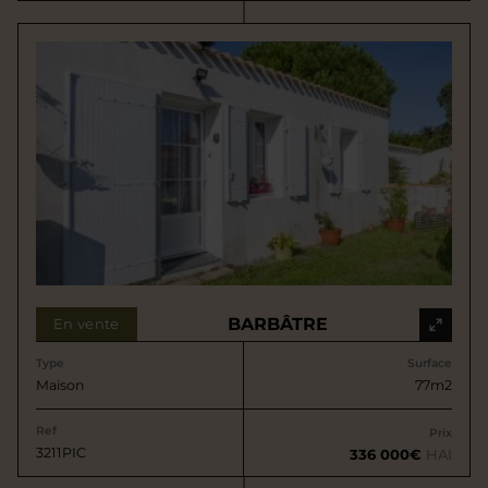
BARBÂTRE
En vente
Type
Surface
Maison
77m2
Ref
Prix
3211PIC
336 000€
HAI