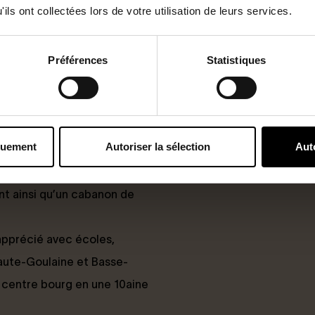
ils ont collectées lors de votre utilisation de leurs services.
éduit par ses volumes
Préférences
Statistiques
c grande baie à galandage
ans vis-à-vis, crée un espace
quement
Autoriser la sélection
Aut
sine / buanderie, 4
t ainsi qu’un cabanon de
apprécié avec écoles,
aute-Goulaine et Basse-
 centre bourg en une 10aine