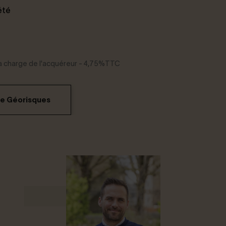
été
 la charge de l'acquéreur - 4,75%TTC
me Géorisques