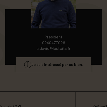
Président
0240477026
a.david@lestoits.fr
Je suis intéressé par ce bien.
ions de CO2
Estimati