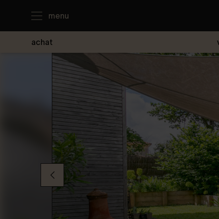
menu
achat
J'achète
Je loue
Je vends
Notre agence
Nous contacter