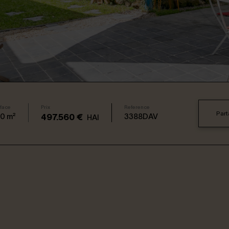
face
Prix
Reference
Part
50
m²
3388DAV
497.560 €
HAI