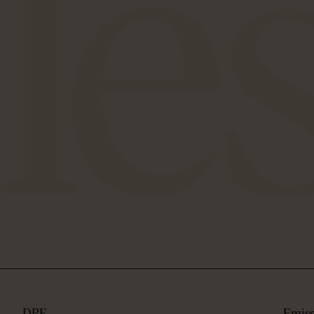
DPE
Emiss