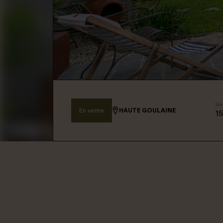
Connexion / Inscription
Espace Bailleur / Locataire
Sur
En vente
HAUTE GOULAINE
1