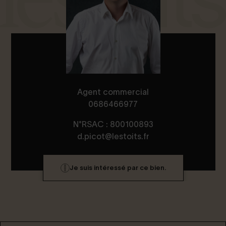
Agent commercial
0686466977
N°RSAC : 800100893
d.picot@lestoits.fr
Je suis intéressé par ce bien.