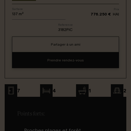
Surface
Prix
Connexion / Inscription
137
m²
776.250 €
HAI
Reference
3182PIC
Espace Bailleur / Locataire
Partager à un ami
Prendre rendez-vous
7
4
1
2
Points forts:
Proches plages et forêt