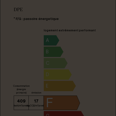
DPE
* F/G : passoire énergetique
logement extrêmement performant
A
B
C
D
E
Consommation
(énergie
primaire)
émission
F
409
17
kwh/m²/année
kgCO2/m²/année