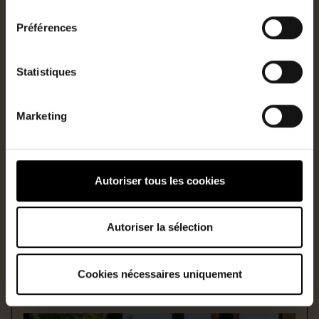
consentement
Préférences
Statistiques
Marketing
Autoriser tous les cookies
NANTES
En vente
Type
Surface
Autoriser la sélection
Maison
115m2
Ref
Prix
3392_PIL
729 700€
HAI
Cookies nécessaires uniquement