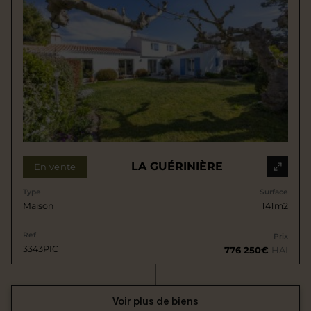
LA GUÉRINIÈRE
En vente
Type
Surface
Maison
141m2
Ref
Prix
3343PIC
776 250€
HAI
Voir plus de biens