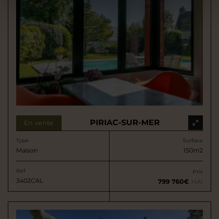
PIRIAC-SUR-MER
En vente
Type
Surface
Maison
150m2
Ref
Prix
3402CAL
799 760€
HAI