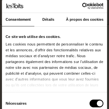
er
Prix moyen des énergies indexés au 1
janvier 2021 (abonnements compris)
Consentement
Détails
À propos des cookies
Ce site web utilise des cookies.
Les cookies nous permettent de personnaliser le contenu
et les annonces, d'offrir des fonctionnalités relatives aux
médias sociaux et d'analyser notre trafic. Nous
partageons également des informations sur l'utilisation de
Ceci pourrait aussi
notre site avec nos partenaires de médias sociaux, de
vous plaire
publicité et d'analyse, qui peuvent combiner celles-ci
avec d'autres informations que vous leur avez fournies
ou qu'ils ont collectées lors de votre utilisation de leurs
services.
Sélection
Nécessaires
du