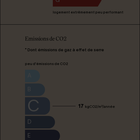
G
logement extrêmement peu performant
Emissions de CO2
* Dont émissions de gaz à effet de serre
peu d'émissions de CO2
A
B
C
17
kgCO2/m²/année
D
E