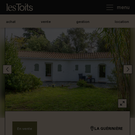
menu
achat
vente
gestion
location
J'achète
Je loue
Je vends
Notre agence
Nous contacter
En vente
LA GUÉRINIÈRE