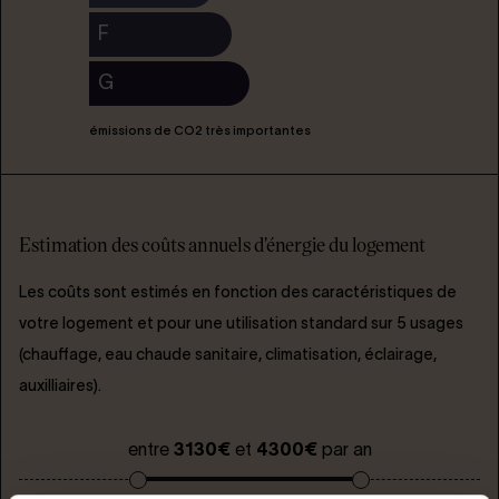
F
G
émissions de CO2 très importantes
Estimation des coûts annuels d'énergie du logement
Les coûts sont estimés en fonction des caractéristiques de
votre logement et pour une utilisation standard sur 5 usages
(chauffage, eau chaude sanitaire, climatisation, éclairage,
auxilliaires).
entre
3130€
et
4300€
par an