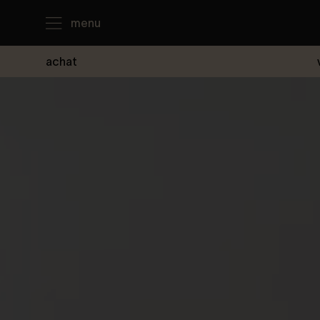
menu
achat
J'achète
Je loue
Je vends
Notre agence
Nous contacter