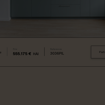
Prix
Reference
Part
²
3036PIL
555.175 €
HAI