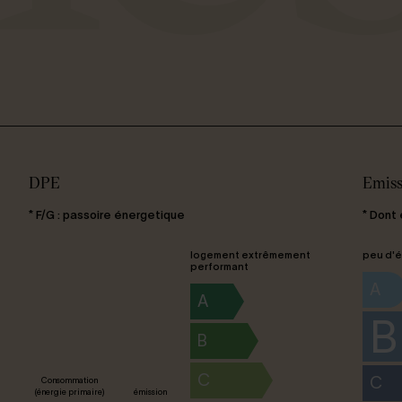
DPE
Emiss
* F/G : passoire énergetique
* Dont
logement extrêmement
peu d'é
performant
A
A
B
B
C
C
Consommation
(énergie primaire)
émission