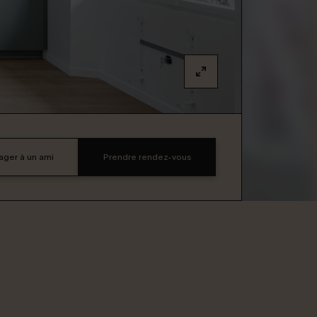
ager à un ami
Prendre rendez-vous