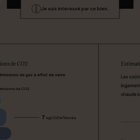
Je suis intéressé par ce bien.
ions de CO2
Estimati
 émissions de gaz à effet de serre
Les coûts
logement 
missions de CO2
chaude san
7
kgCO2/m²/année