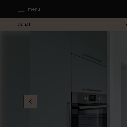
menu
achat
J'achète
Je loue
Je vends
Notre agence
Nous contacter