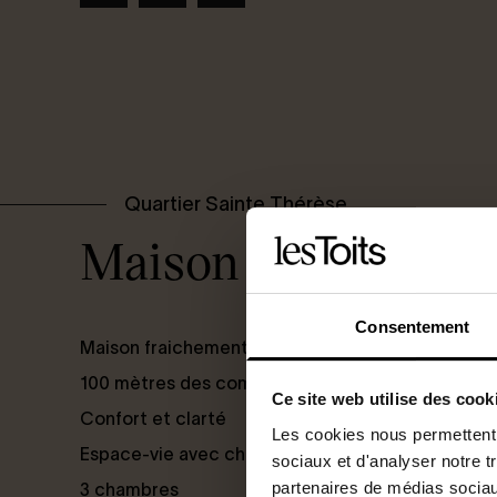
Quartier Sainte Thérèse
Maison rénovée
Consentement
Maison fraichement rénovée
100 mètres des commodités
Ce site web utilise des cook
Confort et clarté
Les cookies nous permettent d
Espace-vie avec cheminée, plein sud
sociaux et d'analyser notre t
partenaires de médias sociaux
3 chambres