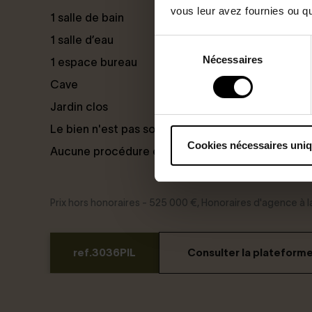
vous leur avez fournies ou qu'
1 salle de bain
1 salle d’eau
Sélection
Nécessaires
du
1 espace bureau
consentement
Cave
Jardin clos
Le bien n'est pas soumis au statut de la copropri
Cookies nécessaires uni
Aucune procédure en cours
Prix hors honoraires - 525 000 €, Honoraires d'agence à
ref.3036PIL
Consulter la plateform