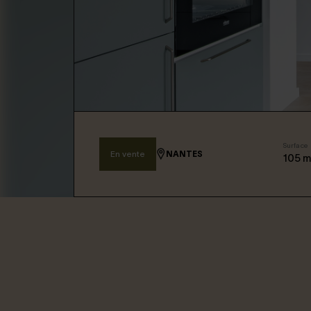
Connexion / Inscription
Espace Bailleur / Locataire
Surface
En vente
NANTES
105
m