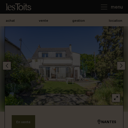
menu
achat
vente
gestion
location
J'achète
Je loue
Je vends
Notre agence
Nous contacter
En vente
NANTES