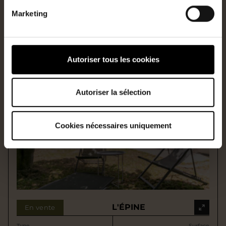
Type
Surface
Marketing
Maison
84m2
Ref
Prix
3437-RON
214 000€
HAI
Autoriser tous les cookies
Autoriser la sélection
Cookies nécessaires uniquement
L'ÉPINE
En vente
Type
Surface