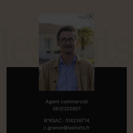
Agent commercial
0612320901
N°RSAC : 514239714
c.grenon@lestoits.fr