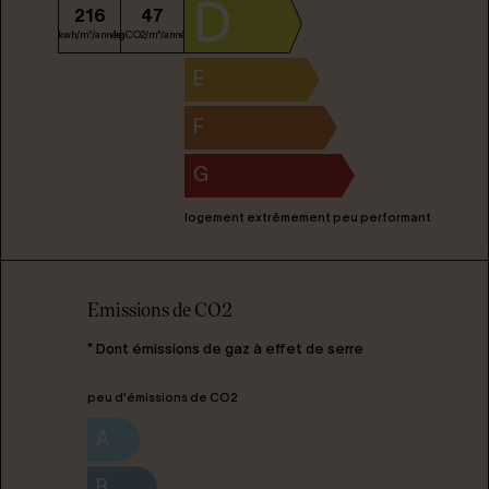
D
216
47
kwh/m²/année
kgCO2/m²/année
E
F
G
logement extrêmement peu performant
Emissions de CO2
* Dont émissions de gaz à effet de serre
peu d'émissions de CO2
A
B