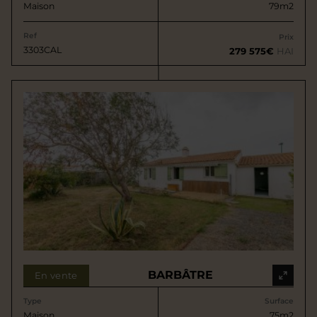
Maison
79m2
Ref
Prix
3303CAL
279 575€
HAI
BARBÂTRE
En vente
Type
Surface
Maison
75m2