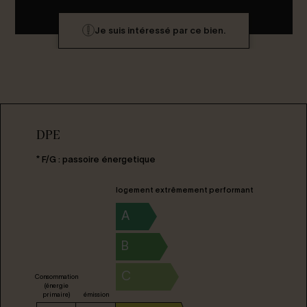
Je suis intéressé par ce bien.
DPE
* F/G : passoire énergetique
logement extrêmement performant
A
B
C
Consommation
(énergie
primaire)
émission