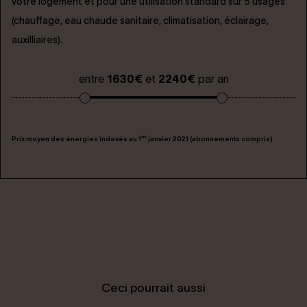
votre logement et pour une utilisation standard sur 5 usages
(chauffage, eau chaude sanitaire, climatisation, éclairage,
auxilliaires).
entre
1630€
et
2240€
par an
er
Prix moyen des énergies indexés au 1
janvier 2021 (abonnements compris)
Ceci pourrait aussi