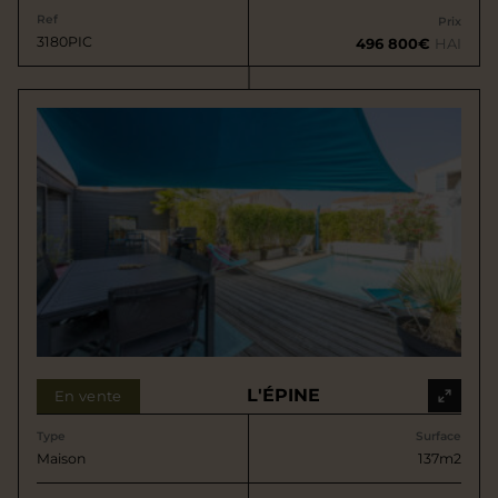
Ref
Prix
3180PIC
496 800€
HAI
L'ÉPINE
En vente
Type
Surface
Maison
137m2