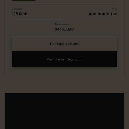
Surface
Prix
Connexion / Inscription
128.13
m²
499.900 €
HAI
Reference
3445_DAV
Espace Bailleur / Locataire
Partager à un ami
Prendre rendez-vous