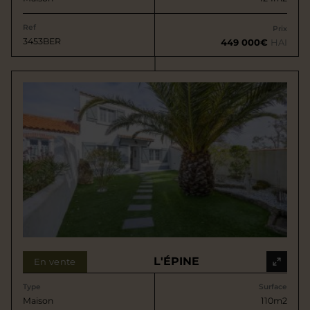
Ref
Prix
3453BER
449 000€
HAI
L'ÉPINE
En vente
Type
Surface
Maison
110m2