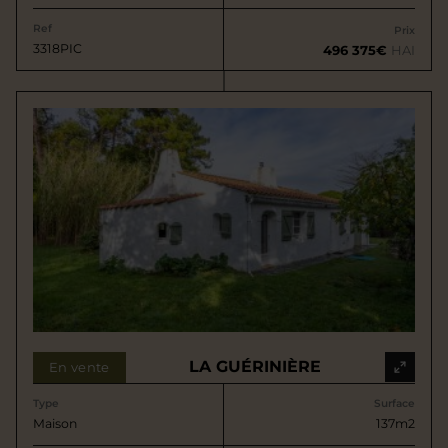
Ref
Prix
3318PIC
496 375€
HAI
LA GUÉRINIÈRE
En vente
Type
Surface
Maison
137m2