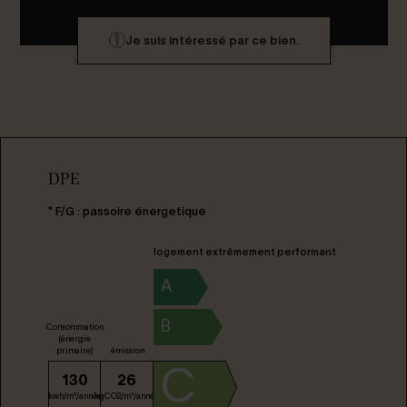
Je suis intéressé par ce bien.
DPE
* F/G : passoire énergetique
logement extrêmement performant
A
B
Consommation
(énergie
primaire)
émission
C
130
26
kwh/m²/année
kgCO2/m²/année