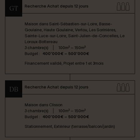
Recherche Achat depuis 12 jours
GT
Maison dans
Saint-Sébastien-sur-Loire, Basse-
Goulaine, Haute Goulaine, Vertou, Les Sorinières,
Sainte-Luce-sur-Loire, Saint-Julien-de-Concelles, Le
Loroux-Bottereau
3 chambre(s)
100m² – 150m²
Budget :
400'000€ – 500'000€
Financement validé, Projet entre 1 et 3mois
Recherche Achat depuis 12 jours
DB
Maison dans
Clisson
3 chambre(s)
100m² – 150m²
Budget :
400'000€ – 500'000€
Stationnement, Extérieur (terrasse/balcon/jardin)