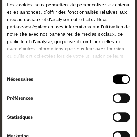
Type
Surface
Les cookies nous permettent de personnaliser le contenu
Maison
150m2
et les annonces, d'offrir des fonctionnalités relatives aux
médias sociaux et d'analyser notre trafic. Nous
Ref
Prix
partageons également des informations sur l'utilisation de
3388DAV
497 560€
HAI
notre site avec nos partenaires de médias sociaux, de
publicité et d'analyse, qui peuvent combiner celles-ci
avec d'autres informations que vous leur avez fournies
ou qu'ils ont collectées lors de votre utilisation de leurs
services.
Sélection
Nécessaires
du
consentement
Préférences
Statistiques
NANTES
En vente
Marketing
Type
Surface