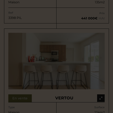
Maison
135m2
Ref
Prix
3398 PIL
441 000€
HAI
VERTOU
En vente
Type
Surface
Maison
124m2