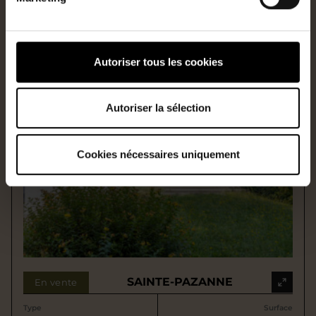
Maison
150m2
Ref
Prix
M3462JEU
446 250€
HAI
Autoriser tous les cookies
Autoriser la sélection
Cookies nécessaires uniquement
SAINTE-PAZANNE
En vente
Type
Surface