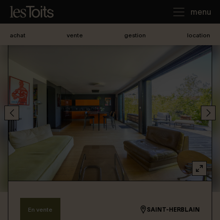
menu
achat
vente
gestion
location
J'achète
Je loue
Je vends
Notre agence
Nous contacter
En vente
SAINT-HERBLAIN