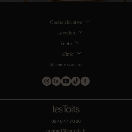
Gestion locative
Location
La gestion locative
Mon espace bailleur
Vente
Tous nos biens en location
Demander une estimation locative
Location appartement Nantes
+ d’info
Estimer mon bien
Location appartement Rezé
Maison Nantes (44000)
Réseaux sociaux
Location appartement Saint-Sébastien-sur-Loire
Inscription
Maison Saint-Sébastien-sur-Loire (44230)
Location maison Nantes (44000)
Qui sommes nous ?
Maison Carquefou (44470)
Location maison Clisson (44190)
Nos métiers
Maison Couëron (44220)
Location maison Rezé (44400)
Les projets d’achat
Maison Pornic (44210)
Location maison Bouguenais (44340)
Les biens vendus et loués
Maison Clisson (44190)
Mentions légales
Appartement Nantes (44000)
Politique de confidentialité
Appartement Saint-Herblain (44800)
Barème
Appartement Orvault (44700)
* Collecte d’avis conforme à la norme AFNOR NF ISO 20488 via
02 40 47 70 26
Appartement Saint-Nazaire (44600)
Guest Suite.
contact@lestoits.fr