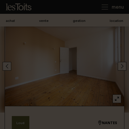
menu
achat
vente
gestion
location
J'achète
Je loue
Je vends
Notre agence
Nous contacter
Loué
NANTES