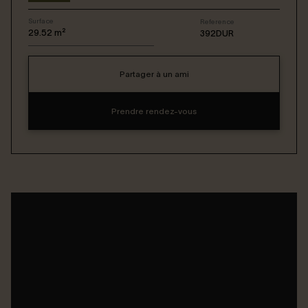
Surface
Reference
Connexion / Inscription
29.52
m²
392DUR
Partager à un ami
Espace Bailleur / Locataire
Prendre rendez-vous