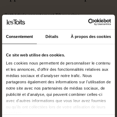
Cathédrale appartement T2 au calme
Au 2ème étage
Pièce de vie avec cuisine aménagée et équipée de
Consentement
Détails
À propos des cookies
plaques de cuisson, hotte et réfrigérateur
Placard
Ce site web utilise des cookies.
Chambre sur parquet
Les cookies nous permettent de personnaliser le contenu
1 salle d’eau avec WC
et les annonces, d'offrir des fonctionnalités relatives aux
Proche des commerces, des écoles, des transports.
médias sociaux et d'analyser notre trafic. Nous
DPE D
partageons également des informations sur l'utilisation de
notre site avec nos partenaires de médias sociaux, de
590€ charges comprises (entretien des parties
publicité et d'analyse, qui peuvent combiner celles-ci
communes et eau froide)
avec d'autres informations que vous leur avez fournies
Ce bien n'est pas soumis au DPE
ou qu'ils ont collectées lors de votre utilisation de leurs
services.