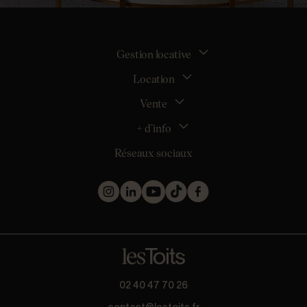
Gestion locative
Location
La gestion locative
Mon espace bailleur
Vente
Tous nos biens en location
Demander une estimation locative
Location appartement Nantes
+ d’info
Estimer mon bien
Location appartement Rezé
Maison Nantes (44000)
Réseaux sociaux
Location appartement Saint-Sébastien-sur-Loire
Inscription
Maison Saint-Sébastien-sur-Loire (44230)
Location maison Nantes (44000)
Qui sommes nous ?
Maison Carquefou (44470)
Location maison Clisson (44190)
Nos métiers
Maison Couëron (44220)
Location maison Rezé (44400)
Les projets d’achat
Maison Pornic (44210)
Location maison Bouguenais (44340)
Les biens vendus et loués
Maison Clisson (44190)
Mentions légales
Appartement Nantes (44000)
Politique de confidentialité
Appartement Saint-Herblain (44800)
Barème
Appartement Orvault (44700)
* Collecte d’avis conforme à la norme AFNOR NF ISO 20488 via
02 40 47 70 26
Appartement Saint-Nazaire (44600)
Guest Suite.