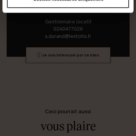
Gestionnaire locatif
0240477026
s.durand@lestoits.fr
Je suis intéressé par ce bien.
Ceci pourrait aussi
vous plaire