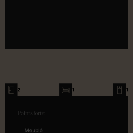
2
1
1
Points forts:
Meublé