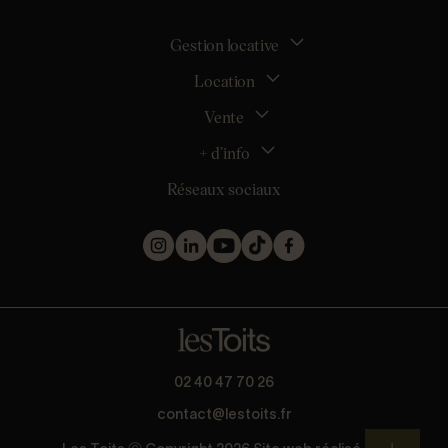
Gestion locative
Location
La gestion locative
Mon espace bailleur
Vente
Tous nos biens en location
Demander une estimation locative
Location appartement Nantes
+ d’info
Estimer mon bien
Location appartement Rezé
Maison Nantes (44000)
Réseaux sociaux
Location appartement Saint-Sébastien-sur-Loire
Inscription
Maison Saint-Sébastien-sur-Loire (44230)
Location maison Nantes (44000)
Qui sommes nous ?
Maison Carquefou (44470)
Location maison Clisson (44190)
Nos métiers
Maison Couëron (44220)
Location maison Rezé (44400)
Les projets d’achat
Maison Pornic (44210)
Location maison Bouguenais (44340)
Les biens vendus et loués
Maison Clisson (44190)
Mentions légales
Appartement Nantes (44000)
Politique de confidentialité
Appartement Saint-Herblain (44800)
Barème
Appartement Orvault (44700)
* Collecte d’avis conforme à la norme AFNOR NF ISO 20488 via
02 40 47 70 26
Appartement Saint-Nazaire (44600)
Guest Suite.
contact@lestoits.fr