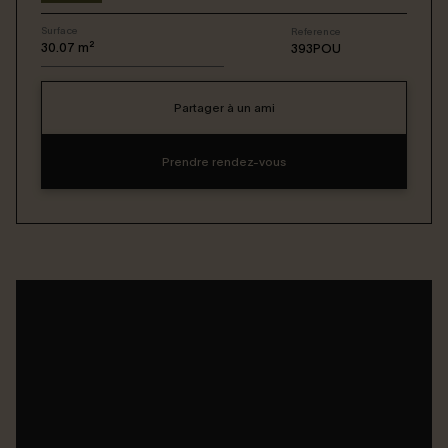
Surface
Reference
Connexion / Inscription
30.07
m²
393POU
Partager à un ami
Espace Bailleur / Locataire
Prendre rendez-vous