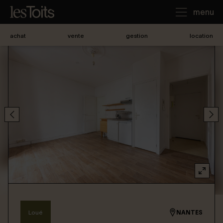
menu
achat
vente
gestion
location
J'achète
Je loue
Je vends
Notre agence
Nous contacter
Loué
NANTES