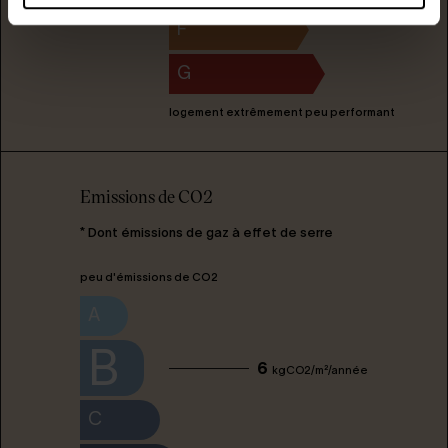
F
G
logement extrêmement peu performant
Emissions de CO2
* Dont émissions de gaz à effet de serre
peu d'émissions de CO2
A
B
6
kgCO2/m²/année
C