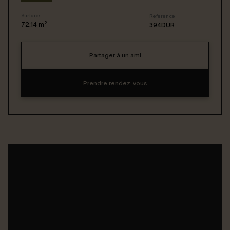
Surface
Reference
Connexion / Inscription
72.14
m²
394DUR
Partager à un ami
Espace Bailleur / Locataire
Prendre rendez-vous