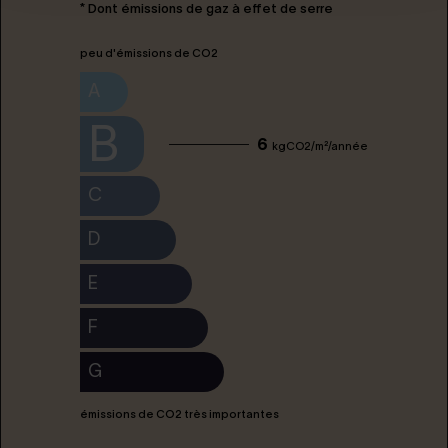
* Dont émissions de gaz à effet de serre
peu d'émissions de CO2
A
B
6
kgCO2/m²/année
C
D
E
F
G
émissions de CO2 très importantes