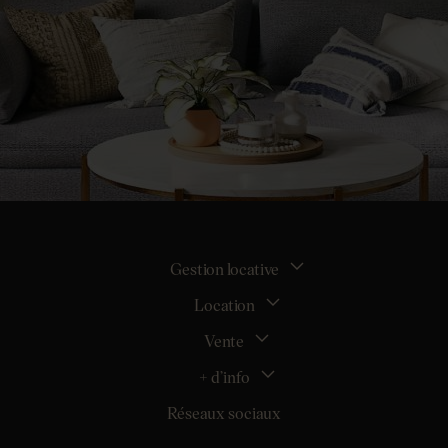
Gestion locative
Location
La gestion locative
Mon espace bailleur
Vente
Tous nos biens en location
Demander une estimation locative
Location appartement Nantes
+ d’info
Estimer mon bien
Location appartement Rezé
Maison Nantes (44000)
Réseaux sociaux
Location appartement Saint-Sébastien-sur-Loire
Inscription
Maison Saint-Sébastien-sur-Loire (44230)
Location maison Nantes (44000)
Qui sommes nous ?