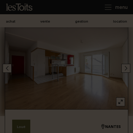
menu
achat
vente
gestion
location
J'achète
Je loue
Je vends
Notre agence
Nous contacter
Loué
NANTES