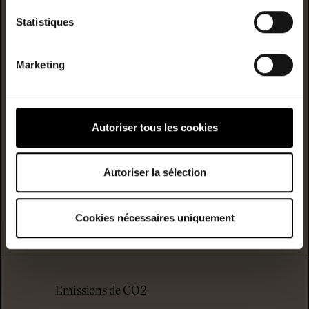
A
Statistiques
B
C
Marketing
Consommation
(énergie
primaire)
émission
D
190
6
kwh/m²/année
kgCO2/m²/année
Autoriser tous les cookies
E
Autoriser la sélection
F
G
Cookies nécessaires uniquement
logement extrêmement peu performant
Emissions de CO2