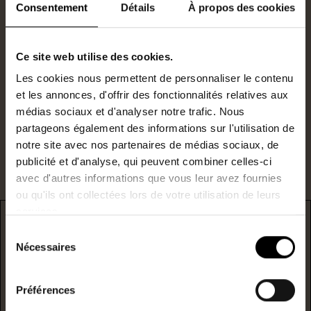
Consentement
Détails
À propos des cookies
Gestionnaire locatif
Ce site web utilise des cookies.
0240477026
Les cookies nous permettent de personnaliser le contenu
s.durand@lestoits.fr
et les annonces, d'offrir des fonctionnalités relatives aux
médias sociaux et d'analyser notre trafic. Nous
Je suis intéressé par ce bien.
partageons également des informations sur l'utilisation de
notre site avec nos partenaires de médias sociaux, de
publicité et d'analyse, qui peuvent combiner celles-ci
avec d'autres informations que vous leur avez fournies
ou qu'ils ont collectées lors de votre utilisation de leurs
services.
DPE
Sélection
Nécessaires
du
* F/G : passoire énergetique
consentement
logement extrêmement performant
Préférences