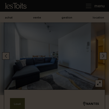
menu
achat
vente
gestion
location
J'achète
Je loue
Je vends
Notre agence
Nous contacter
Loué
NANTES