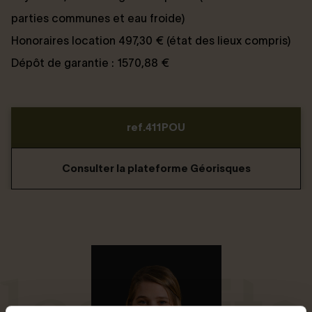
parties communes et eau froide)
Honoraires location 497,30 € (état des lieux compris)
Dépôt de garantie : 1570,88 €
ref.411POU
Consulter la plateforme Géorisques