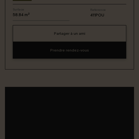
Surface
Reference
Connexion / Inscription
58.84
m²
411POU
Partager à un ami
Espace Bailleur / Locataire
Prendre rendez-vous