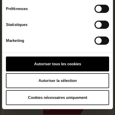
DPE
Préférences
* F/G : passoire énergetique
Statistiques
logement extrêmement performant
A
Marketing
B
C
Autoriser tous les cookies
D
E
Consommation
Autoriser la sélection
(énergie
primaire)
émission
F
394
12
Cookies nécessaires uniquement
kwh/m²/année
kgCO2/m²/année
G