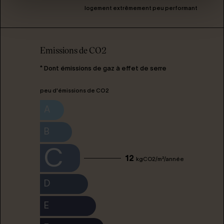
logement extrêmement peu performant
Emissions de CO2
* Dont émissions de gaz à effet de serre
peu d'émissions de CO2
A
B
C
12
kgCO2/m²/année
D
E