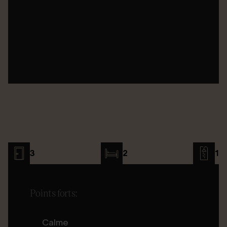
3
2
1
Points forts:
Calme