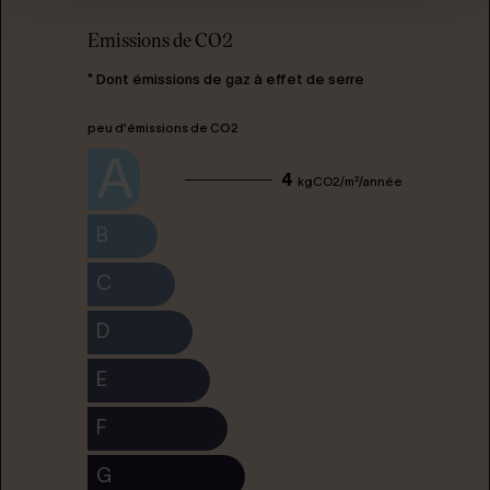
Emissions de CO2
* Dont émissions de gaz à effet de serre
peu d'émissions de CO2
A
4
kgCO2/m²/année
B
C
D
E
F
G