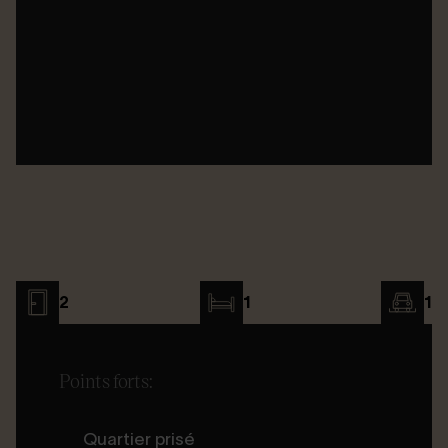
2
1
1
Points forts:
Quartier prisé