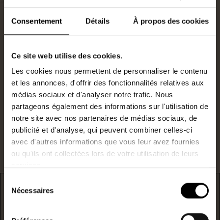
Consentement
Détails
À propos des cookies
Ce site web utilise des cookies.
Gestionnaire locatif
Les cookies nous permettent de personnaliser le contenu
0240477026
et les annonces, d'offrir des fonctionnalités relatives aux
s.durand@lestoits.fr
médias sociaux et d'analyser notre trafic. Nous
partageons également des informations sur l'utilisation de
notre site avec nos partenaires de médias sociaux, de
Je suis intéressé par ce bien.
publicité et d'analyse, qui peuvent combiner celles-ci
avec d'autres informations que vous leur avez fournies
ou qu'ils ont collectées lors de votre utilisation de leurs
services.
Sélection
Nécessaires
du
DPE
consentement
* F/G : passoire énergetique