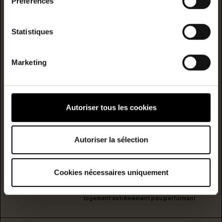
Préférences
logement extrêmement performant
Statistiques
A
B
Consommation
Marketing
(énergie
primaire)
émission
C
147
4
kwh/m²/année
kgCO2/m²/année
Autoriser tous les cookies
D
E
Autoriser la sélection
F
Cookies nécessaires uniquement
G
logement extrêmement peu performant