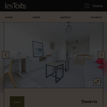
menu
achat
vente
gestion
location
J'achète
Je loue
Je vends
Notre agence
Nous contacter
Loué
NANTES