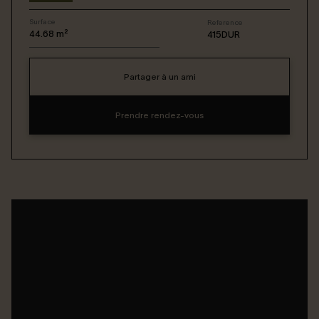
Surface
Reference
Connexion / Inscription
44.68
m²
415DUR
Partager à un ami
Espace Bailleur / Locataire
Prendre rendez-vous