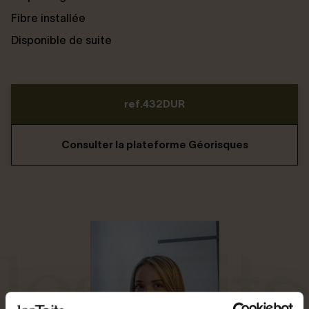
Fibre installée
Disponible de suite
ref.432DUR
Consulter la plateforme Géorisques