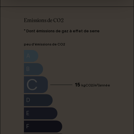
Emissions de CO2
* Dont émissions de gaz à effet de serre
peu d'émissions de CO2
A
B
C
15
kgCO2/m²/année
D
E
F