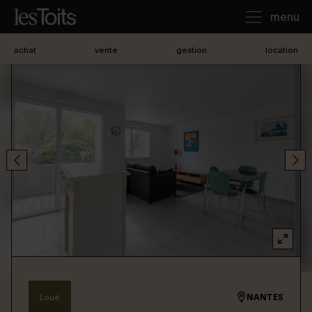
menu
achat
vente
gestion
location
J'achète
Je loue
Je vends
Notre agence
Nous contacter
Loué
NANTES