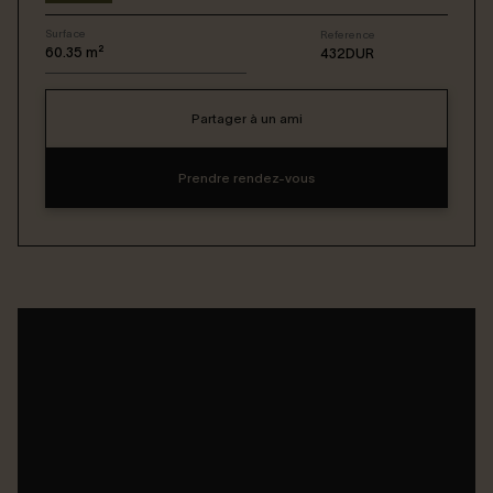
Surface
Reference
Connexion / Inscription
60.35
m²
432DUR
Partager à un ami
Espace Bailleur / Locataire
Prendre rendez-vous