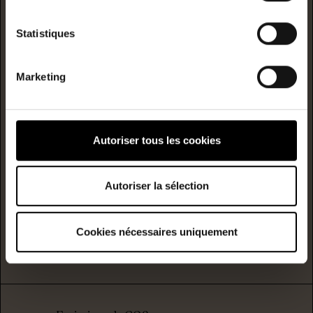
A
Statistiques
B
Marketing
C
Consommation
(énergie
primaire)
émission
D
211
6
Autoriser tous les cookies
kwh/m²/année
kgCO2/m²/année
E
Autoriser la sélection
F
G
Cookies nécessaires uniquement
logement extrêmement peu performant