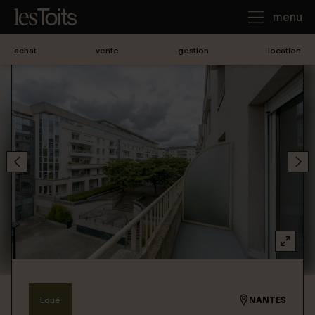
menu
achat
vente
gestion
location
J'achète
Je loue
Je vends
Notre agence
Nous contacter
Loué
NANTES