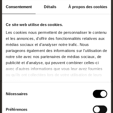
Consentement
Détails
À propos des cookies
Ce site web utilise des cookies.
Gestionnaire Locatif
0240477026
Les cookies nous permettent de personnaliser le contenu
j.poujol@lestoits.fr
et les annonces, d'offrir des fonctionnalités relatives aux
médias sociaux et d'analyser notre trafic. Nous
partageons également des informations sur l'utilisation de
Je suis intéressé par ce bien.
notre site avec nos partenaires de médias sociaux, de
publicité et d'analyse, qui peuvent combiner celles-ci
avec d'autres informations que vous leur avez fournies
ou qu'ils ont collectées lors de votre utilisation de leurs
services.
Sélection
DPE
Nécessaires
du
consentement
* F/G : passoire énergetique
Préférences
logement extrêmement performant