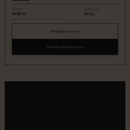
Surface
Reference
Connexion / Inscription
18.86
m²
8POU
Partager à un ami
Espace Bailleur / Locataire
Prendre rendez-vous