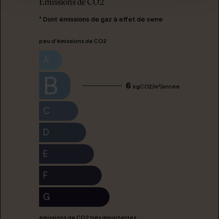
Emissions de CO2
* Dont émissions de gaz à effet de serre
peu d'émissions de CO2
A
B
6
kgCO2/m²/année
C
D
E
F
G
émissions de CO2 très importantes