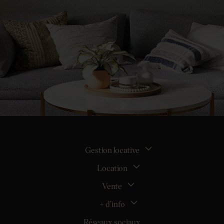
Gestion locative
Location
La gestion locative
Mon espace bailleur
Vente
Tous nos biens en location
Demander une estimation locative
Location appartement Nantes
+ d’info
Estimer mon bien
Location appartement Rezé
Maison Nantes (44000)
Réseaux sociaux
Location appartement Saint-Sébastien-sur-Loire
Inscription