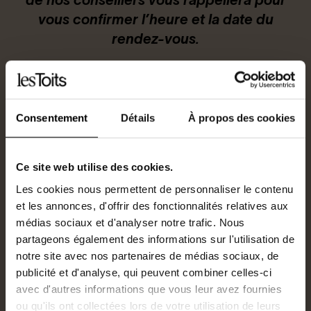
de nos conseillers vous rappellera pour
vous confirmer l’heure et la date du
Connexion / Inscription
rendez-vous.
Espace Bailleur / Locataire
Sélectionnez la date et l’heure du
Consentement
Détails
À propos des cookies
rendez-vous souhaité :
Ce site web utilise des cookies.
Sélectionnez la date
Les cookies nous permettent de personnaliser le contenu
et les annonces, d'offrir des fonctionnalités relatives aux
médias sociaux et d'analyser notre trafic. Nous
Sélectionnez l’heure
partageons également des informations sur l'utilisation de
notre site avec nos partenaires de médias sociaux, de
Select
Select
publicité et d'analyse, qui peuvent combiner celles-ci
avec d'autres informations que vous leur avez fournies
ou qu'ils ont collectées lors de votre utilisation de leurs