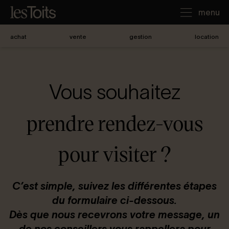
menu
achat
vente
gestion
location
J'achète
Vous souhaitez
Je loue
prendre rendez-vous
Je vends
pour visiter ?
Notre agence
C’est simple, suivez les différentes étapes
du formulaire ci-dessous.
Nous contacter
Dès que nous recevrons votre message, un