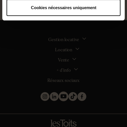
Cookies nécessaires uniquement
Gestion locative
Location
La gestion locative
Mon espace bailleur
Vente
Tous nos biens en location
Demander une estimation locative
Location appartement Nantes
+ d’info
Estimer mon bien
Location appartement Rezé
Maison Nantes (44000)
Réseaux sociaux
Location appartement Saint-Sébastien-sur-Loire
Inscription
Maison Saint-Sébastien-sur-Loire (44230)
Location maison Nantes (44000)
Qui sommes nous ?
Maison Carquefou (44470)
Location maison Clisson (44190)
Nos métiers
Maison Couëron (44220)
Location maison Rezé (44400)
Les projets d’achat
Maison Pornic (44210)
Location maison Bouguenais (44340)
Les biens vendus et loués
Maison Clisson (44190)
Mentions légales
Appartement Nantes (44000)
Politique de confidentialité
Appartement Saint-Herblain (44800)