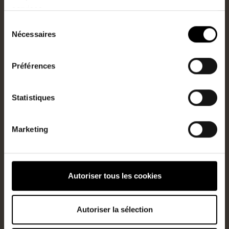
Renseignez vos informations
services.
personnelles
Sélection
Nécessaires
du
consentement
Préférences
Statistiques
Marketing
J’accepte que mes informations soient utiliées à des fins
commerciales
Autoriser tous les cookies
Je ne suis pas un robot
Autoriser la sélection
Prendre RDV