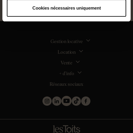
Cookies nécessaires uniquement
Gestion locative
Location
La gestion locative
Mon espace bailleur
Vente
Tous nos biens en location
Demander une estimation locative
Location appartement Nantes
+ d’info
Estimer mon bien
Location appartement Rezé
Maison Nantes (44000)
Réseaux sociaux
Location appartement Saint-Sébastien-sur-Loire
Inscription
Maison Saint-Sébastien-sur-Loire (44230)
Location maison Nantes (44000)
Qui sommes nous ?
Maison Carquefou (44470)
Location maison Clisson (44190)
Nos métiers
Maison Couëron (44220)
Location maison Rezé (44400)
Les projets d’achat
Maison Pornic (44210)
Location maison Bouguenais (44340)
Les biens vendus et loués
Maison Clisson (44190)
Mentions légales
Appartement Nantes (44000)
Politique de confidentialité
Appartement Saint-Herblain (44800)