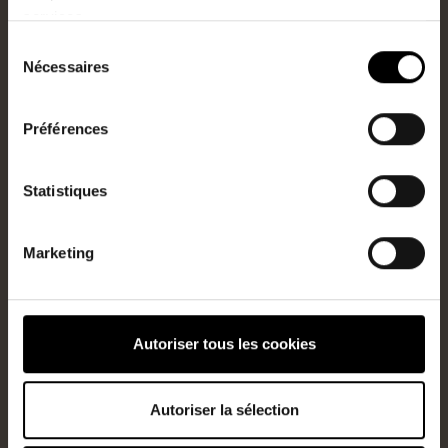
Renseignez vos informations
services.
personnelles
Sélection
Nécessaires
du
consentement
Préférences
Statistiques
Marketing
J’accepte que mes informations soient utiliées à des fins
commerciales
Autoriser tous les cookies
Je ne suis pas un robot
Autoriser la sélection
Prendre RDV