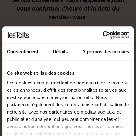
de nos conseillers vous rappellera pour
vous confirmer l’heure et la date du
Connexion / Inscription
rendez-vous.
Espace Bailleur / Locataire
Sélectionnez la date et l’heure du
Consentement
Détails
À propos des cookies
rendez-vous souhaité :
Ce site web utilise des cookies.
Sélectionnez la date
Les cookies nous permettent de personnaliser le contenu
et les annonces, d'offrir des fonctionnalités relatives aux
médias sociaux et d'analyser notre trafic. Nous
Sélectionnez l’heure
partageons également des informations sur l'utilisation de
notre site avec nos partenaires de médias sociaux, de
Select
Select
publicité et d'analyse, qui peuvent combiner celles-ci
avec d'autres informations que vous leur avez fournies
ou qu'ils ont collectées lors de votre utilisation de leurs