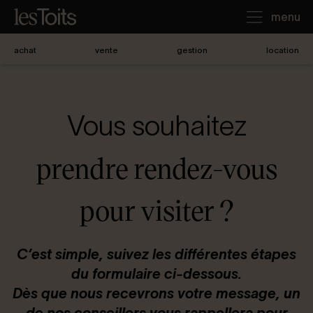
menu
achat
vente
gestion
location
J'achète
Vous souhaitez
Je loue
prendre rendez-vous
Je vends
pour visiter ?
Notre agence
C’est simple, suivez les différentes étapes
du formulaire ci-dessous.
Nous contacter
Dès que nous recevrons votre message, un