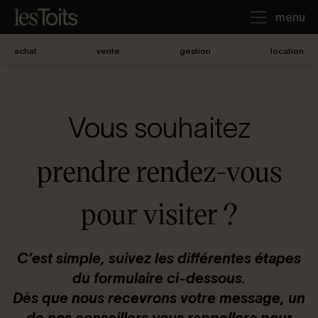
menu
achat
vente
gestion
location
J'achète
Vous souhaitez
Je loue
prendre rendez-vous
Je vends
pour visiter ?
Notre agence
C’est simple, suivez les différentes étapes
du formulaire ci-dessous.
Nous contacter
Dès que nous recevrons votre message, un