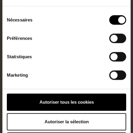
Renseignez vos informations
services.
personnelles
Sélection
Nécessaires
du
consentement
Préférences
Statistiques
Marketing
J’accepte que mes informations soient utiliées à des fins
commerciales
Autoriser tous les cookies
Je ne suis pas un robot
Autoriser la sélection
Prendre RDV