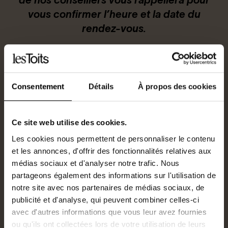
de nos conseillers vous rappellera pour
vous confirmer l’heure et la date du
Connexion / Inscription
rendez-vous.
Espace Bailleur / Locataire
Sélectionnez la date et l’heure du
Consentement
Détails
À propos des cookies
rendez-vous souhaité :
Ce site web utilise des cookies.
Sélectionnez la date
Les cookies nous permettent de personnaliser le contenu
et les annonces, d'offrir des fonctionnalités relatives aux
médias sociaux et d'analyser notre trafic. Nous
Sélectionnez l’heure
partageons également des informations sur l'utilisation de
notre site avec nos partenaires de médias sociaux, de
Select
Select
publicité et d'analyse, qui peuvent combiner celles-ci
avec d'autres informations que vous leur avez fournies
ou qu'ils ont collectées lors de votre utilisation de leurs