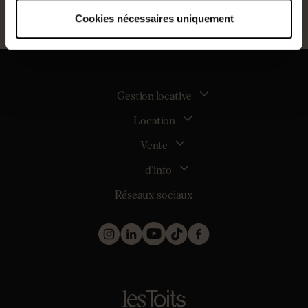
Cookies nécessaires uniquement
Gestion locative
Location
La gestion locative
Mon espace bailleur
Vente
Tous nos biens en location
Demander une estimation locative
Location appartement Nantes
+ d’info
Estimer mon bien
Location appartement Rezé
Maison Nantes (44000)
Réseaux sociaux
Location appartement Saint-Sébastien-sur-Loire
Inscription
Maison Saint-Sébastien-sur-Loire (44230)
Location maison Nantes (44000)
Qui sommes nous ?
Maison Carquefou (44470)
Location maison Clisson (44190)
Nos métiers
Maison Couëron (44220)
Location maison Rezé (44400)
Les projets d’achat
Maison Pornic (44210)
Location maison Bouguenais (44340)
Les biens vendus et loués
Maison Clisson (44190)
Mentions légales
Appartement Nantes (44000)
Politique de confidentialité
Appartement Saint-Herblain (44800)