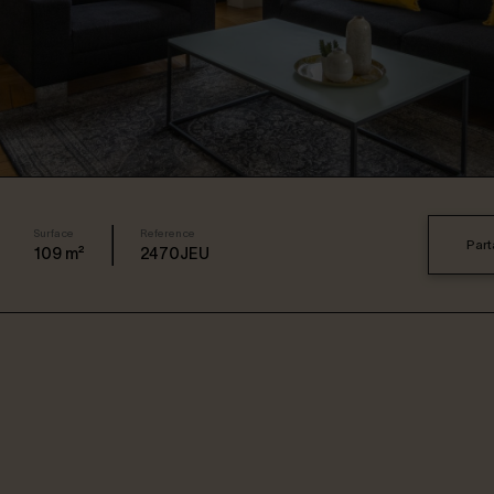
Surface
Reference
Part
109
m²
2470JEU