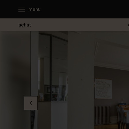
menu
achat
J'achète
Je loue
Je vends
Notre agence
Nous contacter