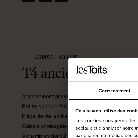
Dobrée - Sanitat
T4 ancien de 109m
Consentement
Appartement ancien avec vue dégagée
Petite copropriété en parfait état
Ce site web utilise des cook
Pièce de vie lumineuse de 40m2 avec bow-wind
Les cookies nous permettent d
Cuisine aménagée et équipée semi-séparée
sociaux et d'analyser notre t
partenaires de médias sociaux
3 chambres dont 2 avec cheminée