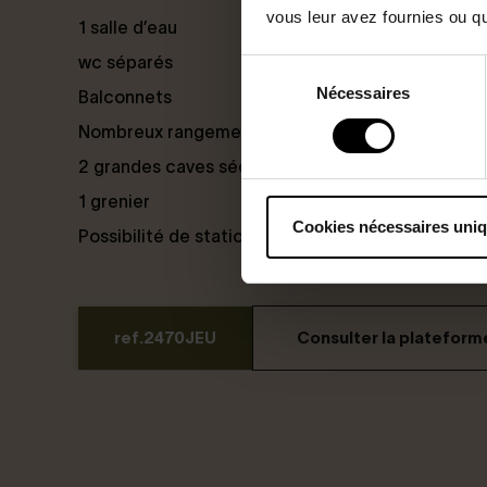
vous leur avez fournies ou qu'
1 salle d’eau
wc séparés
Sélection
Nécessaires
du
Balconnets
consentement
Nombreux rangements sur mesure
2 grandes caves sécurisées
1 grenier
Cookies nécessaires uni
Possibilité de stationnement
ref.2470JEU
Consulter la platefor