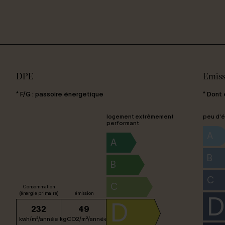
DPE
Emiss
* F/G : passoire énergetique
* Dont
logement extrêmement
peu d'é
performant
A
A
B
B
C
C
Consommation
(énergie primaire)
émission
D
D
232
49
kwh/m²/année
kgCO2/m²/année