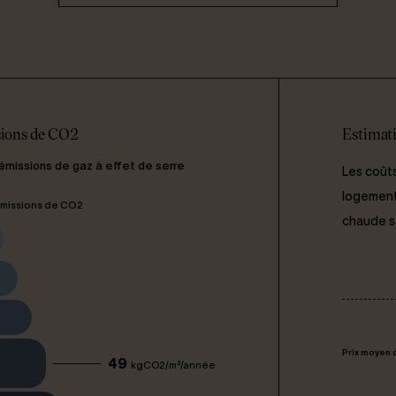
ions de CO2
Estimati
 émissions de gaz à effet de serre
Les coûts
logement 
missions de CO2
chaude san
Prix moyen 
49
kgCO2/m²/année