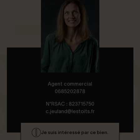
Agent commercial
0685202878
N°RSAC : 823715750
c.jeuland@lestoits.fr
Je suis intéressé par ce bien.