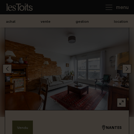
menu
achat
vente
gestion
location
J'achète
Je loue
Je vends
Notre agence
Nous contacter
Vendu
NANTES