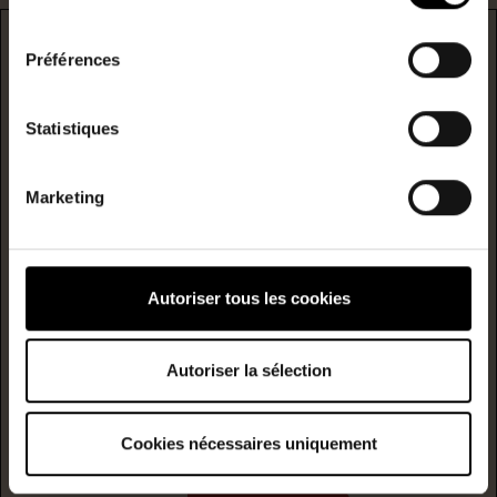
consentement
DPE
Préférences
* F/G : passoire énergetique
Statistiques
logement extrêmement performant
A
Marketing
B
Consommation
(énergie
primaire)
émission
C
Autoriser tous les cookies
145
4
kwh/m²/année
kgCO2/m²/année
D
Autoriser la sélection
E
Cookies nécessaires uniquement
F