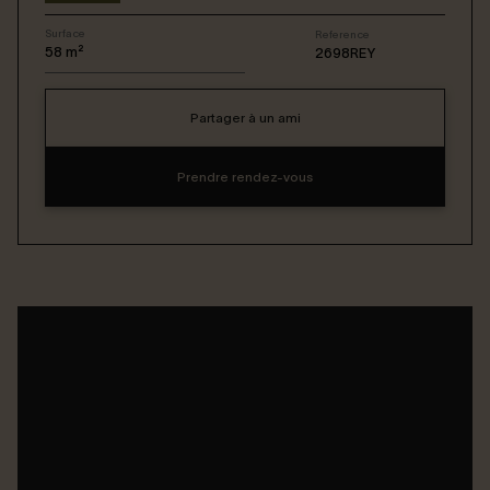
Surface
Reference
Connexion / Inscription
58
m²
2698REY
Partager à un ami
Espace Bailleur / Locataire
Prendre rendez-vous