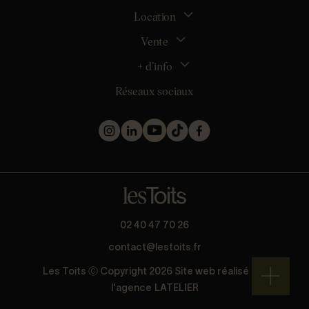
Location
La gestion locative
Mon espace bailleur
Vente
Tous nos biens en location
Demander une estimation locative
Location appartement Nantes
+ d’info
Estimer mon bien
Location appartement Rezé
Maison Nantes (44000)
Réseaux sociaux
Location appartement Saint-Sébastien-sur-Loire
Inscription
Maison Saint-Sébastien-sur-Loire (44230)
Location maison Nantes (44000)
Qui sommes nous ?
Maison Carquefou (44470)
Location maison Clisson (44190)
Nos métiers
Maison Couëron (44220)
Location maison Rezé (44400)
Les projets d’achat
Maison Pornic (44210)
Location maison Bouguenais (44340)
Les biens vendus et loués
Maison Clisson (44190)
Mentions légales
Appartement Nantes (44000)
Politique de confidentialité
Appartement Saint-Herblain (44800)
Barème
Appartement Orvault (44700)
* Collecte d’avis conforme à la norme AFNOR NF ISO 20488 via
02 40 47 70 26
Appartement Saint-Nazaire (44600)
Guest Suite.
contact@lestoits.fr
Les Toits Ⓒ Copyright 2026 Site web réalisé par
l'agence
LATELIER