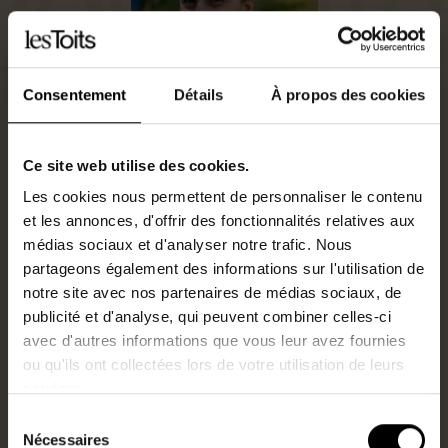
Consentement
Détails
À propos des cookies
Ce site web utilise des cookies.
Les cookies nous permettent de personnaliser le contenu
Agent commercial
et les annonces, d'offrir des fonctionnalités relatives aux
0652643348
médias sociaux et d'analyser notre trafic. Nous
N°RSAC : 947711263
partageons également des informations sur l'utilisation de
j.reynaud@lestoits.fr
notre site avec nos partenaires de médias sociaux, de
publicité et d'analyse, qui peuvent combiner celles-ci
avec d'autres informations que vous leur avez fournies
Je suis intéressé par ce bien.
ou qu'ils ont collectées lors de votre utilisation de leurs
services.
Sélection
Nécessaires
du