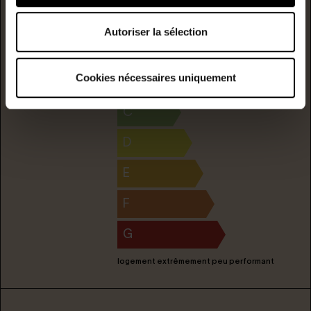
logement extrêmement performant
A
Autoriser la sélection
Consommation
(énergie
primaire)
émission
B
103
3
Cookies nécessaires uniquement
kwh/m²/année
kgCO2/m²/année
C
D
E
F
G
logement extrêmement peu performant