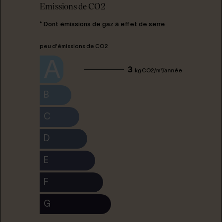
Emissions de CO2
* Dont émissions de gaz à effet de serre
peu d'émissions de CO2
A
3
kgCO2/m²/année
B
C
D
E
F
G