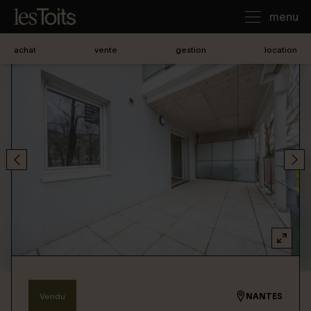
menu
achat
vente
gestion
location
J'achète
Je loue
Je vends
Notre agence
Nous contacter
Vendu
NANTES