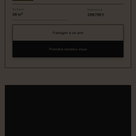
Surface
Reference
Connexion / Inscription
38
m²
2887REY
Partager à un ami
Espace Bailleur / Locataire
Prendre rendez-vous