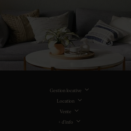
Gestion locative
Location
La gestion locative
Mon espace bailleur
Vente
Tous nos biens en location
Demander une estimation locative
Location appartement Nantes
+ d’info
Estimer mon bien
Location appartement Rezé
Maison Nantes (44000)