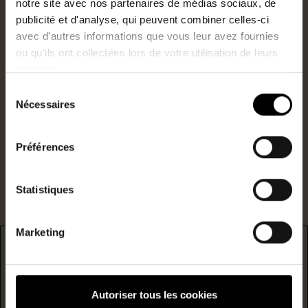
notre site avec nos partenaires de médias sociaux, de
publicité et d'analyse, qui peuvent combiner celles-ci
avec d'autres informations que vous leur avez fournies
Agent commercial
ou qu'ils ont collectées lors de votre utilisation de leurs
0652643348
services.
Sélection
N°RSAC : 947711263
Nécessaires
du
j.reynaud@lestoits.fr
consentement
Préférences
Je suis intéressé par ce bien.
Statistiques
Marketing
DPE
* F/G : passoire énergetique
Autoriser tous les cookies