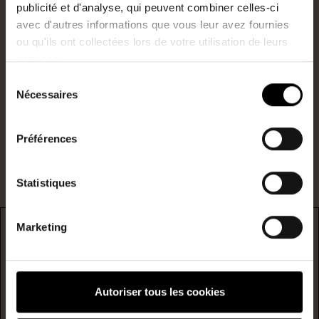
publicité et d'analyse, qui peuvent combiner celles-ci
Agent commercial
avec d'autres informations que vous leur avez fournies
0652643348
ou qu'ils ont collectées lors de votre utilisation de leurs
services.
N°RSAC : 947711263
Sélection
j.reynaud@lestoits.fr
Nécessaires
du
consentement
Je suis intéressé par ce bien.
Préférences
Statistiques
Marketing
DPE
* F/G : passoire énergetique
Autoriser tous les cookies
logement extrêmement performant