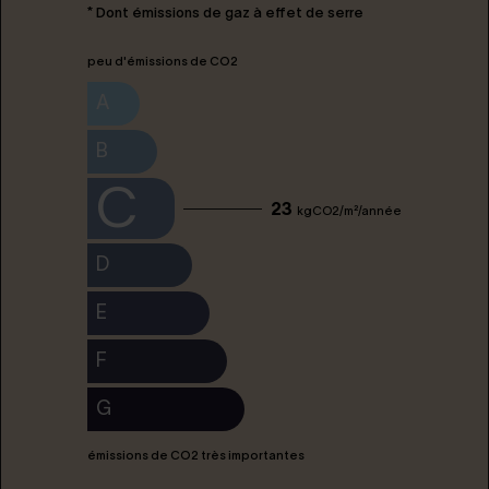
* Dont émissions de gaz à effet de serre
peu d'émissions de CO2
A
B
C
23
kgCO2/m²/année
D
E
F
G
émissions de CO2 très importantes