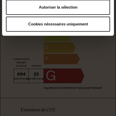
A
Autoriser la sélection
B
Cookies nécessaires uniquement
C
D
E
F
Consommation
(énergie
primaire)
émission
G
694
23
kwh/m²/année
kgCO2/m²/année
logement extrêmement peu performant
Emissions de CO2