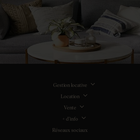
Gestion locative
Location
La gestion locative
Mon espace bailleur
Vente
Tous nos biens en location
Demander une estimation locative
Location appartement Nantes
+ d’info
Estimer mon bien
Location appartement Rezé
Maison Nantes (44000)
Réseaux sociaux
Location appartement Saint-Sébastien-sur-Loire
Inscription
Maison Saint-Sébastien-sur-Loire (44230)
Location maison Nantes (44000)
Qui sommes nous ?