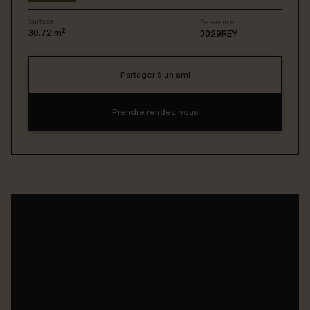
Surface
Reference
Connexion / Inscription
30.72
m²
3029REY
Partager à un ami
Espace Bailleur / Locataire
Prendre rendez-vous