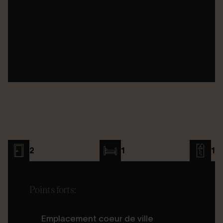
2
1
1
Points forts:
Emplacement coeur de ville