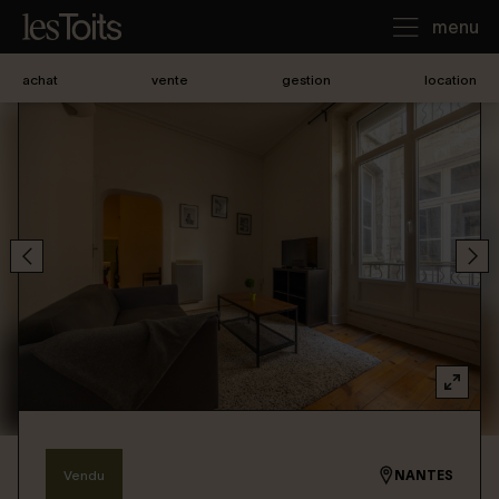
menu
achat
vente
gestion
location
J'achète
Je loue
Je vends
Notre agence
Nous contacter
Vendu
NANTES