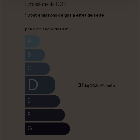
Emissions de CO2
* Dont émissions de gaz à effet de serre
peu d'émissions de CO2
A
B
C
D
31
kgCO2/m²/année
E
F
G