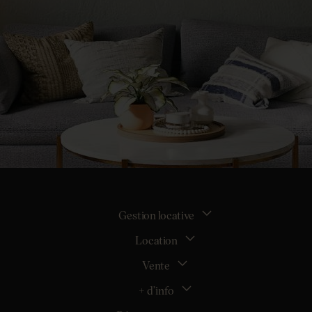
Gestion locative
Location
La gestion locative
Mon espace bailleur
Vente
Tous nos biens en location
Demander une estimation locative
Location appartement Nantes
+ d’info
Estimer mon bien
Location appartement Rezé
Maison Nantes (44000)