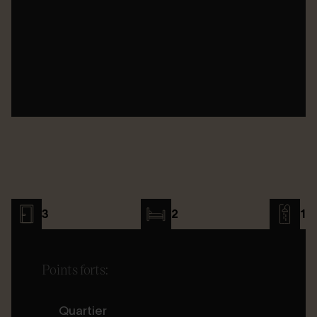
3
2
1
Points forts:
Quartier