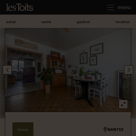
menu
achat
vente
gestion
location
J'achète
Je loue
Je vends
Notre agence
Nous contacter
Vendu
NANTES