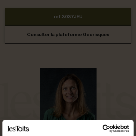
ref.3037JEU
Consulter la plateforme Géorisques