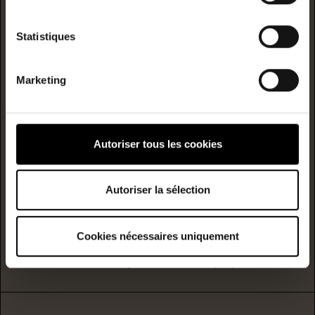
logement extrêmement performant
A
Statistiques
B
Marketing
C
Consommation
(énergie
primaire)
émission
D
147
31
Autoriser tous les cookies
kwh/m²/année
kgCO2/m²/année
E
Autoriser la sélection
F
Cookies nécessaires uniquement
G
logement extrêmement peu performant