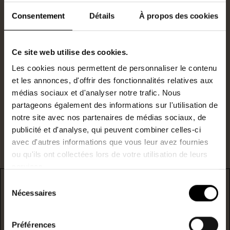
Consentement
Détails
À propos des cookies
Agent commercial
0685202878
Ce site web utilise des cookies.
Les cookies nous permettent de personnaliser le contenu
N°RSAC : 823715750
et les annonces, d'offrir des fonctionnalités relatives aux
c.jeuland@lestoits.fr
médias sociaux et d'analyser notre trafic. Nous
partageons également des informations sur l'utilisation de
Je suis intéressé par ce bien.
notre site avec nos partenaires de médias sociaux, de
publicité et d'analyse, qui peuvent combiner celles-ci
avec d'autres informations que vous leur avez fournies
ou qu'ils ont collectées lors de votre utilisation de leurs
services.
Sélection
DPE
Nécessaires
du
consentement
* F/G : passoire énergetique
Préférences