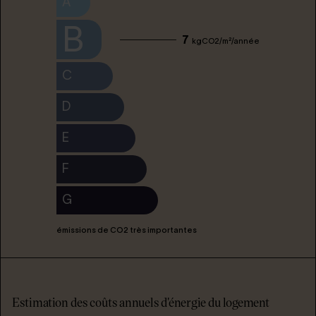
A
B
7
kgCO2/m²/année
C
D
E
F
G
émissions de CO2 très importantes
Estimation des coûts annuels d'énergie du logement