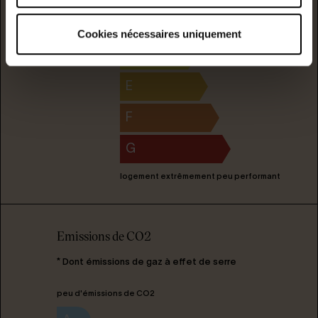
C
178
7
kwh/m²/année
kgCO2/m²/année
Cookies nécessaires uniquement
D
E
F
G
logement extrêmement peu performant
Emissions de CO2
* Dont émissions de gaz à effet de serre
peu d'émissions de CO2