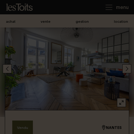
menu
achat
vente
gestion
location
J'achète
Je loue
Je vends
Notre agence
Nous contacter
Vendu
NANTES