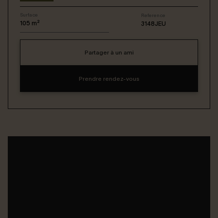
Surface
Reference
Connexion / Inscription
105
m²
3148JEU
Partager à un ami
Espace Bailleur / Locataire
Prendre rendez-vous