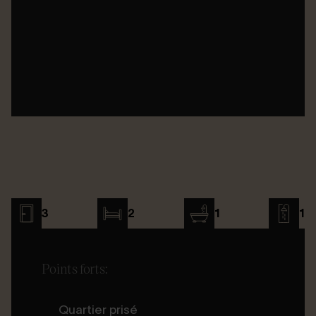
3
2
1
1
Points forts:
Quartier prisé