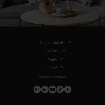
Gestion locative
Location
La gestion locative
Mon espace bailleur
Vente
Tous nos biens en location
Demander une estimation locative
Location appartement Nantes
+ d’info
Estimer mon bien
Location appartement Rezé
Maison Nantes (44000)
Réseaux sociaux
Location appartement Saint-Sébastien-sur-Loire
Inscription
Maison Saint-Sébastien-sur-Loire (44230)
Location maison Nantes (44000)
Qui sommes nous ?
Maison Carquefou (44470)
Location maison Clisson (44190)
Nos métiers
Maison Couëron (44220)
Location maison Rezé (44400)
Les projets d’achat
Maison Pornic (44210)
Location maison Bouguenais (44340)
Les biens vendus et loués
Maison Clisson (44190)
Mentions légales