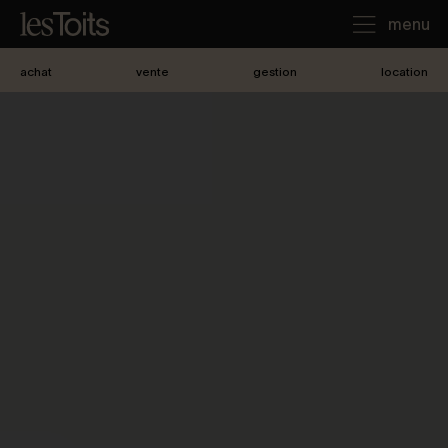
menu
achat
vente
gestion
location
J'achète
Je loue
Je vends
Notre agence
Nous contacter