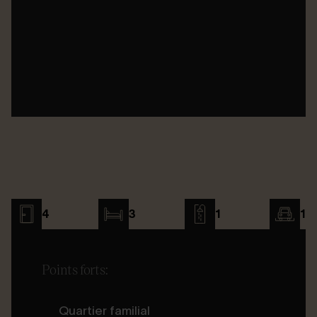
4
3
1
1
Points forts:
Quartier familial