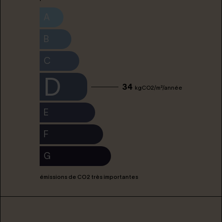
A
B
C
D
34
kgCO2/m²/année
E
F
G
émissions de CO2 très importantes