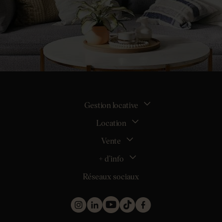
Gestion locative
Location
La gestion locative
Mon espace bailleur
Vente
Tous nos biens en location
Demander une estimation locative
Location appartement Nantes
+ d’info
Estimer mon bien
Location appartement Rezé
Maison Nantes (44000)
Réseaux sociaux
Location appartement Saint-Sébastien-sur-Loire
Inscription
Maison Saint-Sébastien-sur-Loire (44230)
Location maison Nantes (44000)
Qui sommes nous ?
Maison Carquefou (44470)
Location maison Clisson (44190)
Nos métiers
Maison Couëron (44220)
Location maison Rezé (44400)
Les projets d’achat
Maison Pornic (44210)