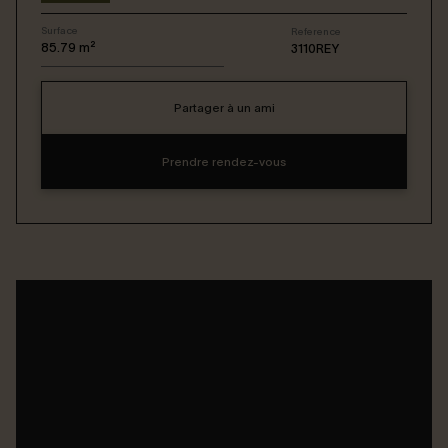
Surface
Reference
Connexion / Inscription
85.79
m²
3110REY
Partager à un ami
Espace Bailleur / Locataire
Prendre rendez-vous