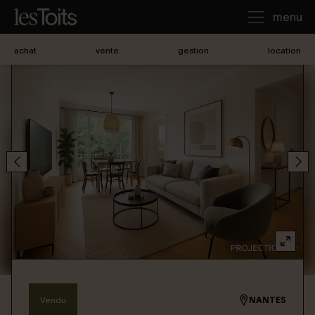
menu
achat
vente
gestion
location
J'achète
Je loue
Je vends
Notre agence
Nous contacter
Vendu
NANTES