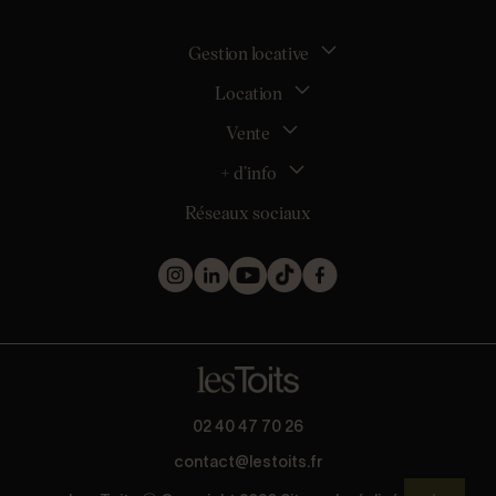
Gestion locative
Location
La gestion locative
Mon espace bailleur
Vente
Tous nos biens en location
Demander une estimation locative
Location appartement Nantes
+ d’info
Estimer mon bien
Location appartement Rezé
Maison Nantes (44000)
Réseaux sociaux
Location appartement Saint-Sébastien-sur-Loire
Inscription
Maison Saint-Sébastien-sur-Loire (44230)
Location maison Nantes (44000)
Qui sommes nous ?
Maison Carquefou (44470)
Location maison Clisson (44190)
Nos métiers
Maison Couëron (44220)
Location maison Rezé (44400)
Les projets d’achat
Maison Pornic (44210)
Location maison Bouguenais (44340)
Les biens vendus et loués
Maison Clisson (44190)
Mentions légales
Appartement Nantes (44000)
Politique de confidentialité
Appartement Saint-Herblain (44800)
Barème
Appartement Orvault (44700)
* Collecte d’avis conforme à la norme AFNOR NF ISO 20488 via
02 40 47 70 26
Appartement Saint-Nazaire (44600)
Guest Suite.
contact@lestoits.fr