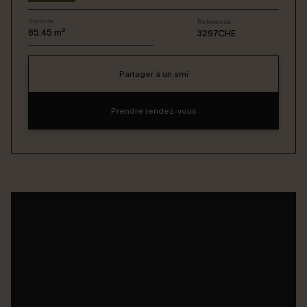
Surface
Reference
Connexion / Inscription
85.45
m²
3297CHE
Partager à un ami
Espace Bailleur / Locataire
Prendre rendez-vous