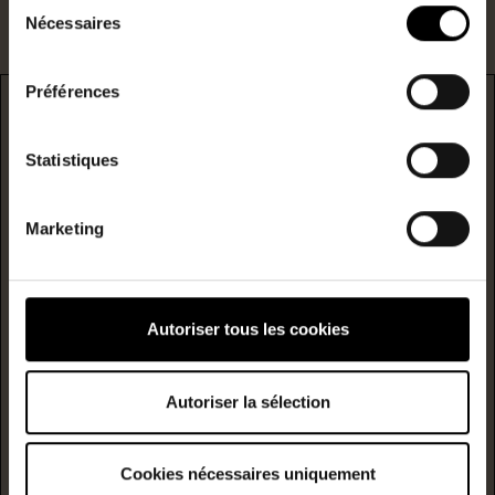
Sélection
Nécessaires
du
consentement
Préférences
DPE
Statistiques
* F/G : passoire énergetique
logement extrêmement performant
Marketing
A
B
Consommation
(énergie
Autoriser tous les cookies
primaire)
émission
C
171
6
kwh/m²/année
kgCO2/m²/année
Autoriser la sélection
D
Cookies nécessaires uniquement
E