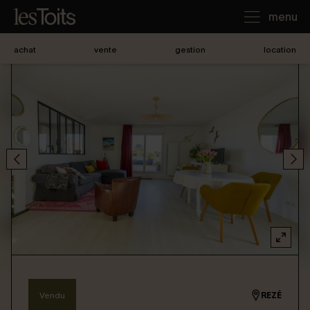
menu
achat
vente
gestion
location
J'achète
Je loue
Je vends
Notre agence
Nous contacter
Vendu
REZÉ