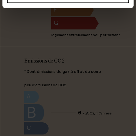
F
G
logement extrêmement peu performant
Emissions de CO2
* Dont émissions de gaz à effet de serre
peu d'émissions de CO2
A
B
6
kgCO2/m²/année
C