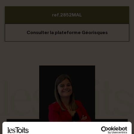
ref.2852MAL
Consulter la plateforme Géorisques