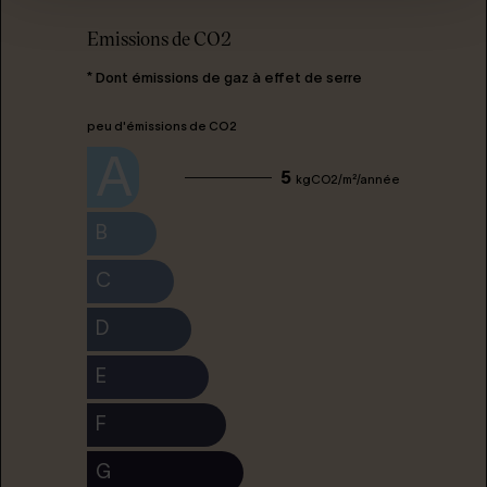
Emissions de CO2
* Dont émissions de gaz à effet de serre
peu d'émissions de CO2
A
5
kgCO2/m²/année
B
C
D
E
F
G