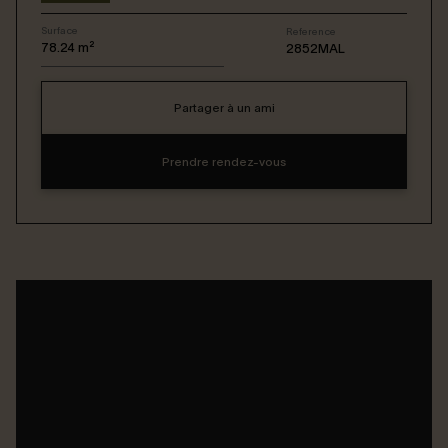
Surface
Reference
Connexion / Inscription
78.24
m²
2852MAL
Partager à un ami
Espace Bailleur / Locataire
Prendre rendez-vous