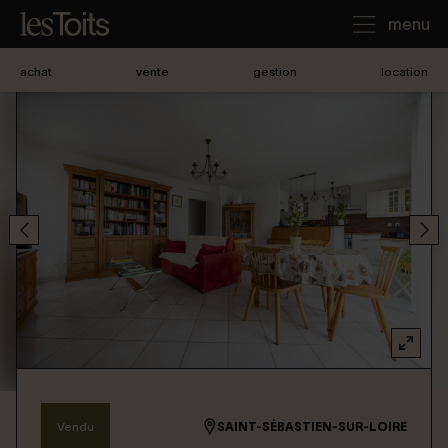
menu
achat
vente
gestion
location
J'achète
Je loue
Je vends
Notre agence
Nous contacter
Vendu
SAINT-SÉBASTIEN-SUR-LOIRE