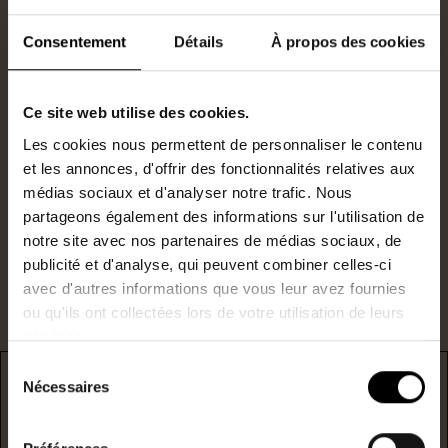
Consentement
Détails
À propos des cookies
Jade Mallier
Agent commercial
Ce site web utilise des cookies.
0760608837
Les cookies nous permettent de personnaliser le contenu
N°RSAC : 831074133
et les annonces, d'offrir des fonctionnalités relatives aux
j.mallier@lestoits.fr
médias sociaux et d'analyser notre trafic. Nous
partageons également des informations sur l'utilisation de
notre site avec nos partenaires de médias sociaux, de
Je suis intéressé par ce bien.
publicité et d'analyse, qui peuvent combiner celles-ci
avec d'autres informations que vous leur avez fournies
ou qu'ils ont collectées lors de votre utilisation de leurs
services.
Sélection
Nécessaires
du
DPE
consentement
* F/G : passoire énergetique