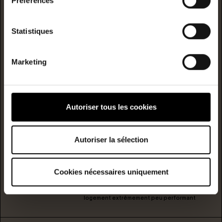
Préférences
logement extrêmement performant
Statistiques
A
B
Consommation
Marketing
(énergie
primaire)
émission
C
179
5
kwh/m²/année
kgCO2/m²/année
Autoriser tous les cookies
D
E
Autoriser la sélection
F
Cookies nécessaires uniquement
G
logement extrêmement peu performant