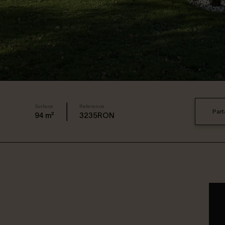
Surface
Reference
Part
94
m²
3235RON