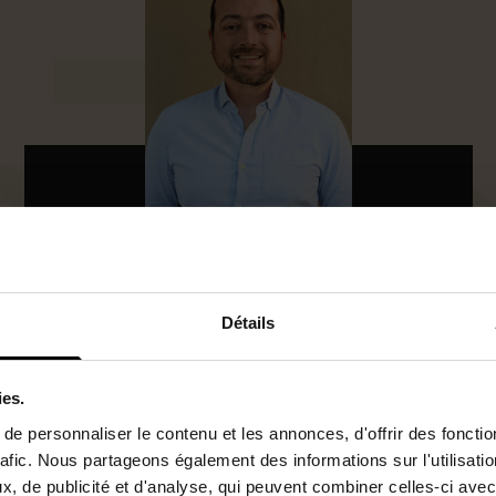
Agent commercial
0668321138
Détails
N°RSAC : 948167432
a.rondeau@lestoits.fr
ies.
e personnaliser le contenu et les annonces, d'offrir des fonctio
Je suis intéressé par ce bien.
rafic. Nous partageons également des informations sur l'utilisati
, de publicité et d'analyse, qui peuvent combiner celles-ci avec