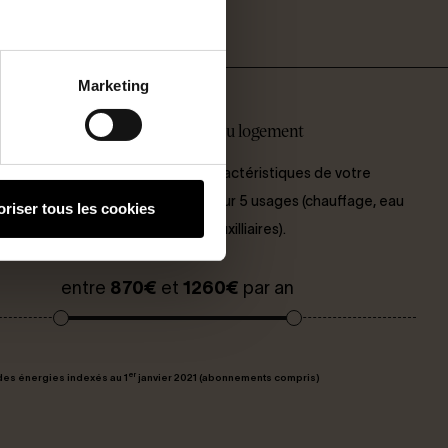
Marketing
on des coûts annuels d'énergie du logement
 sont estimés en fonction des caractéristiques de votre
et pour une utilisation standard sur 5 usages (chauffage, eau
oriser tous les cookies
itaire, climatisation, éclairage, auxilliaires).
entre
870€
et
1260€
par an
er
des énergies indexés au 1
janvier 2021 (abonnements compris)