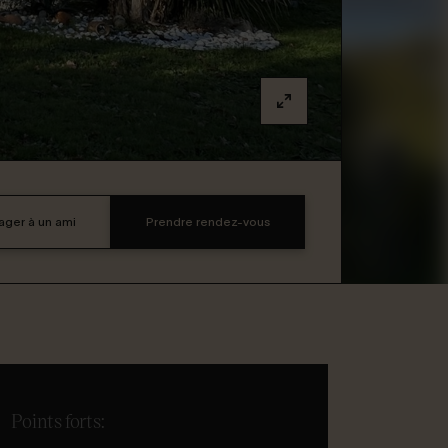
ager à un ami
Prendre rendez-vous
Points forts: