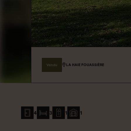
Connexion / Inscription
Espace Bailleur / Locataire
Vendu
LA HAIE FOUASSIÈRE
4
3
1
1