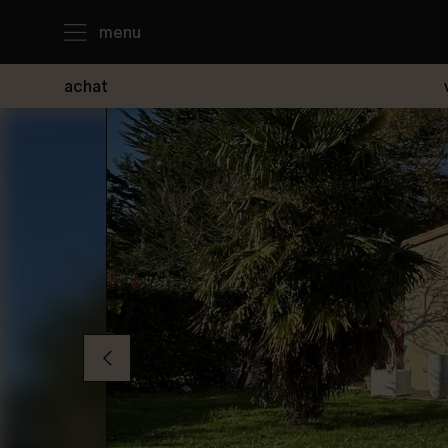
menu
achat
J'achète
Je loue
Je vends
Notre agence
Nous contacter