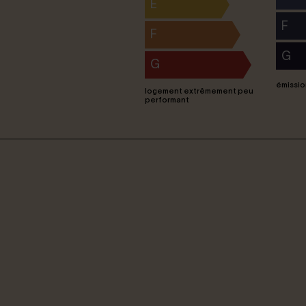
E
F
F
G
G
émissio
logement extrêmement peu
performant