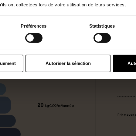
ils ont collectées lors de votre utilisation de leurs services.
Préférences
Statistiques
ions de CO2
Estimati
 émissions de gaz à effet de serre
Les coûts
logement 
quement
Autoriser la sélection
Aut
missions de CO2
chaude san
C
20
kgCO2/m²/année
Prix moyen 