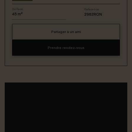
Surface
Reference
Connexion / Inscription
45
m²
2962RON
Partager à un ami
Espace Bailleur / Locataire
Prendre rendez-vous