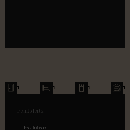
1
1
1
1
Points forts:
Évolutive