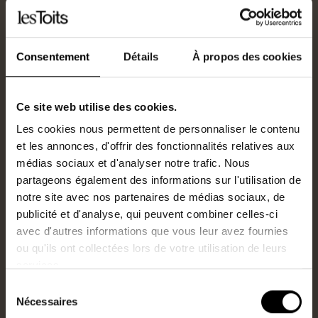
Situé dans un hameau au calme
Consentement
Détails
À propos des cookies
A 5 min du Landreau et 7 min de Vallet
Petite maison à rénover de 45 m²
Ce site web utilise des cookies.
Dépendance attenante aménageable
Les cookies nous permettent de personnaliser le contenu
Jardinet sur l’arrière
et les annonces, d'offrir des fonctionnalités relatives aux
Chauffage pompe à chaleur et insert bois
médias sociaux et d'analyser notre trafic. Nous
Ce bien n'est pas soumis au DPE
partageons également des informations sur l'utilisation de
notre site avec nos partenaires de médias sociaux, de
publicité et d'analyse, qui peuvent combiner celles-ci
avec d'autres informations que vous leur avez fournies
ref.2962RON
ou qu'ils ont collectées lors de votre utilisation de leurs
services.
Consulter la plateforme Géorisques
Sélection
Nécessaires
du