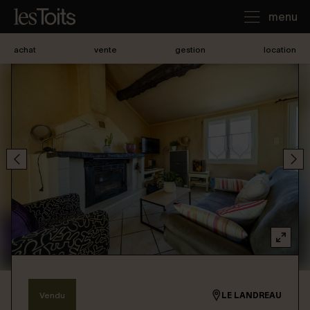
menu
achat
vente
gestion
location
J'achète
Je loue
Je vends
Notre agence
Nous contacter
Vendu
LE LANDREAU