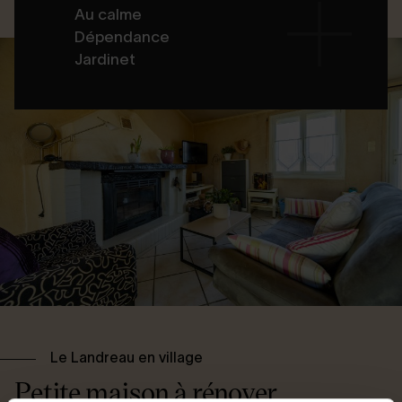
Au calme
Dépendance
Jardinet
Le Landreau en village
Petite maison à rénover