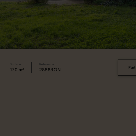
Surface
Reference
Part
170
m²
2868RON