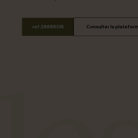
ref.2868RON
Consulter la platefor