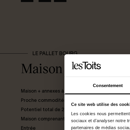
LE PALLET BOURG
Maison + annexes à
Consentement
Maison + annexes à rénover
Proche commodités
Ce site web utilise des cook
Potentiel total de 260m²
Les cookies nous permettent d
Maison comprenant au rdc :
sociaux et d'analyser notre t
partenaires de médias sociaux
Entrée