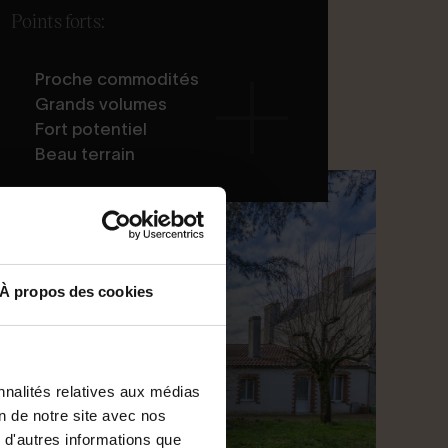
Points forts:
Proche commodités
Grands volumes
Fort potentiel
Beau terrain
À propos des cookies
nnalités relatives aux médias
on de notre site avec nos
 d'autres informations que