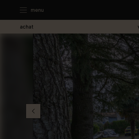
menu
achat
J'achète
Je loue
Je vends
Notre agence
Nous contacter