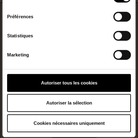
consentement
DPE
Préférences
* F/G : passoire énergetique
Statistiques
logement extrêmement performant
A
Marketing
B
Consommation
(énergie
primaire)
émission
C
Autoriser tous les cookies
119
3
kwh/m²/année
kgCO2/m²/année
D
Autoriser la sélection
E
Cookies nécessaires uniquement
F