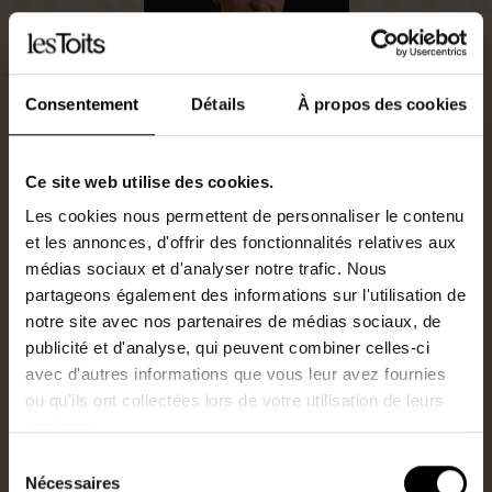
Consentement
Détails
À propos des cookies
Ce site web utilise des cookies.
Les cookies nous permettent de personnaliser le contenu
Agent commercial
et les annonces, d'offrir des fonctionnalités relatives aux
0624784274
médias sociaux et d'analyser notre trafic. Nous
N°RSAC : 911771079
partageons également des informations sur l'utilisation de
s.paszula@lestoits.fr
notre site avec nos partenaires de médias sociaux, de
publicité et d'analyse, qui peuvent combiner celles-ci
avec d'autres informations que vous leur avez fournies
Je suis intéressé par ce bien.
ou qu'ils ont collectées lors de votre utilisation de leurs
services.
Sélection
Nécessaires
du