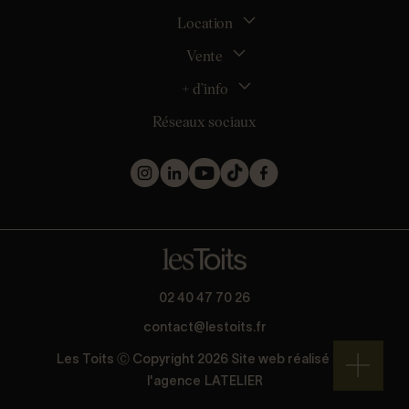
Location
La gestion locative
Mon espace bailleur
Vente
Tous nos biens en location
Demander une estimation locative
Location appartement Nantes
+ d’info
Estimer mon bien
Location appartement Rezé
Maison Nantes (44000)
Réseaux sociaux
Location appartement Saint-Sébastien-sur-Loire
Inscription
Maison Saint-Sébastien-sur-Loire (44230)
Location maison Nantes (44000)
Qui sommes nous ?
Maison Carquefou (44470)
Location maison Clisson (44190)
Nos métiers
Maison Couëron (44220)
Location maison Rezé (44400)
Les projets d’achat
Maison Pornic (44210)
Location maison Bouguenais (44340)
Les biens vendus et loués
Maison Clisson (44190)
Mentions légales
Appartement Nantes (44000)
Politique de confidentialité
Appartement Saint-Herblain (44800)
Barème
Appartement Orvault (44700)
* Collecte d’avis conforme à la norme AFNOR NF ISO 20488 via
02 40 47 70 26
Appartement Saint-Nazaire (44600)
Guest Suite.
contact@lestoits.fr
Les Toits Ⓒ Copyright 2026 Site web réalisé par
l'agence
LATELIER