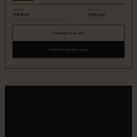
Surface
Reference
Connexion / Inscription
178.19
m²
3315CAS
Partager à un ami
Espace Bailleur / Locataire
Prendre rendez-vous