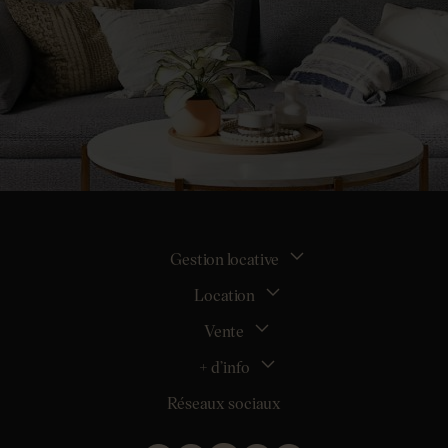
Gestion locative
Location
La gestion locative
Mon espace bailleur
Vente
Tous nos biens en location
Demander une estimation locative
Location appartement Nantes
+ d’info
Estimer mon bien
Location appartement Rezé
Maison Nantes (44000)
Réseaux sociaux
Location appartement Saint-Sébastien-sur-Loire
Inscription
Maison Saint-Sébastien-sur-Loire (44230)
Location maison Nantes (44000)
Qui sommes nous ?
Maison Carquefou (44470)