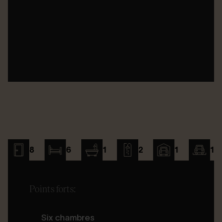
8
6
1
2
1
1
Points forts:
Six chambres