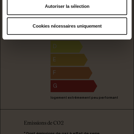
Autoriser la sélection
B
Consommation
(énergie
primaire)
émission
C
Cookies nécessaires uniquement
175
22
kwh/m²/année
kgCO2/m²/année
D
E
F
G
logement extrêmement peu performant
Emissions de CO2
* Dont émissions de gaz à effet de serre