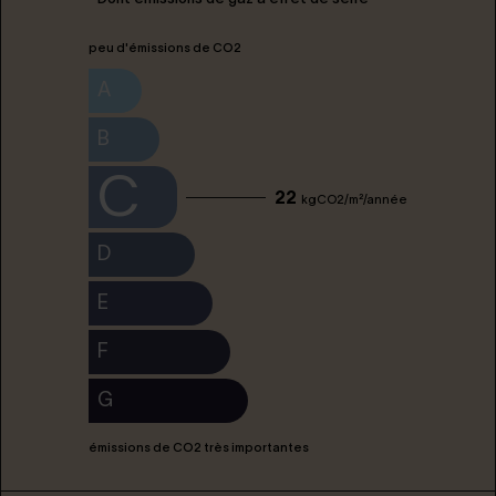
peu d'émissions de CO2
A
B
C
22
kgCO2/m²/année
D
E
F
G
émissions de CO2 très importantes