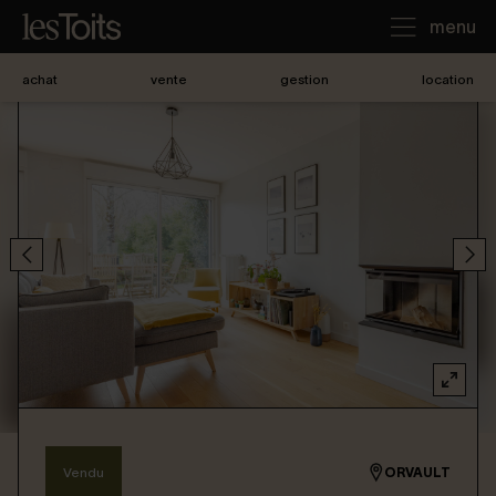
menu
achat
vente
gestion
location
J'achète
Je loue
Je vends
Notre agence
Nous contacter
Vendu
ORVAULT