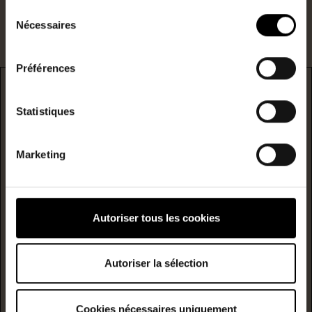
Sélection
Nécessaires
du
consentement
Préférences
DPE
Statistiques
* F/G : passoire énergetique
Marketing
logement extrêmement performant
A
B
Consommation
Autoriser tous les cookies
(énergie
primaire)
émission
C
176
5
Autoriser la sélection
kwh/m²/année
kgCO2/m²/année
D
Cookies nécessaires uniquement