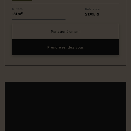
Surface
Reference
Connexion / Inscription
151
m²
2130BRI
Partager à un ami
Espace Bailleur / Locataire
Prendre rendez-vous