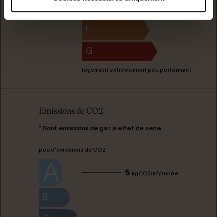
E
F
G
logement extrêmement peu performant
Emissions de CO2
* Dont émissions de gaz à effet de serre
peu d'émissions de CO2
A
5
kgCO2/m²/année
B