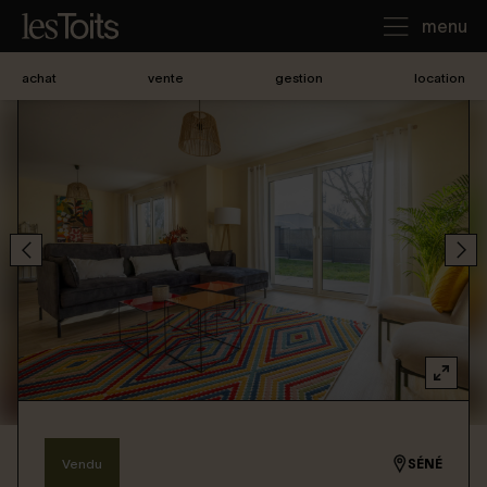
menu
achat
vente
gestion
location
J'achète
Je loue
Je vends
Notre agence
Nous contacter
Vendu
SÉNÉ