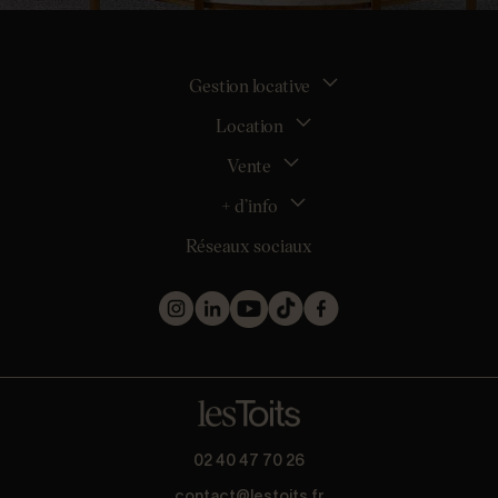
Gestion locative
Location
La gestion locative
Mon espace bailleur
Vente
Tous nos biens en location
Demander une estimation locative
Location appartement Nantes
+ d’info
Estimer mon bien
Location appartement Rezé
Maison Nantes (44000)
Réseaux sociaux
Location appartement Saint-Sébastien-sur-Loire
Inscription
Maison Saint-Sébastien-sur-Loire (44230)
Location maison Nantes (44000)
Qui sommes nous ?
Maison Carquefou (44470)
Location maison Clisson (44190)
Nos métiers
Maison Couëron (44220)
Location maison Rezé (44400)
Les projets d’achat
Maison Pornic (44210)
Location maison Bouguenais (44340)
Les biens vendus et loués
Maison Clisson (44190)
Mentions légales
Appartement Nantes (44000)
Politique de confidentialité
Appartement Saint-Herblain (44800)
Barème
Appartement Orvault (44700)
* Collecte d’avis conforme à la norme AFNOR NF ISO 20488 via
02 40 47 70 26
Appartement Saint-Nazaire (44600)
Guest Suite.
contact@lestoits.fr