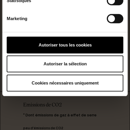
Statistiques
C
Marketing
D
Consommation
(énergie
primaire)
émission
E
317
10
Autoriser tous les cookies
kwh/m²/année
kgCO2/m²/année
F
Autoriser la sélection
G
logement extrêmement peu performant
Cookies nécessaires uniquement
Emissions de CO2
* Dont émissions de gaz à effet de serre
peu d'émissions de CO2