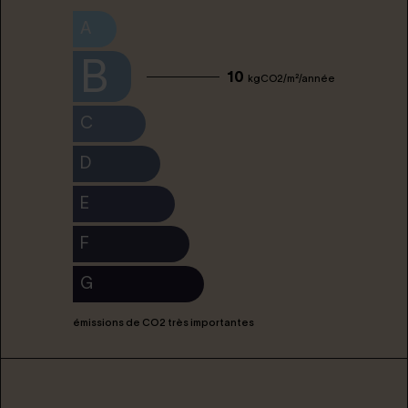
A
B
10
kgCO2/m²/année
C
D
E
F
G
émissions de CO2 très importantes