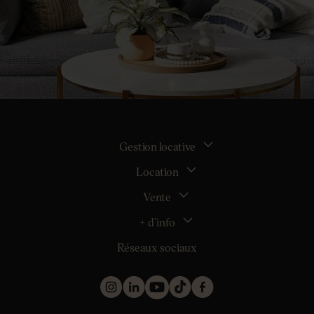
Gestion locative
Location
La gestion locative
Mon espace bailleur
Vente
Tous nos biens en location
Demander une estimation locative
Location appartement Nantes
+ d’info
Estimer mon bien
Location appartement Rezé
Maison Nantes (44000)
Réseaux sociaux
Location appartement Saint-Sébastien-sur-Loire
Inscription
Maison Saint-Sébastien-sur-Loire (44230)
Location maison Nantes (44000)
Qui sommes nous ?
Maison Carquefou (44470)
Location maison Clisson (44190)
Nos métiers
Maison Couëron (44220)
Location maison Rezé (44400)
Les projets d’achat
Maison Pornic (44210)