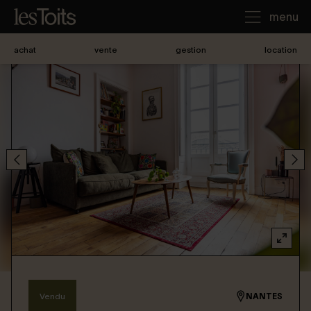
menu
achat
vente
gestion
location
J'achète
Je loue
Je vends
Notre agence
Nous contacter
Vendu
NANTES