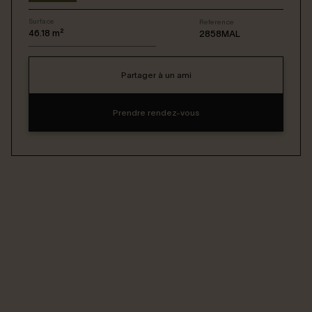
Surface
Reference
Connexion / Inscription
46.18
m²
2858MAL
Partager à un ami
Espace Bailleur / Locataire
Prendre rendez-vous