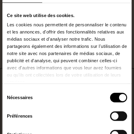
N°RSAC : 831074133
Ce site web utilise des cookies.
j.mallier@lestoits.fr
Les cookies nous permettent de personnaliser le contenu
et les annonces, d'offrir des fonctionnalités relatives aux
Je suis intéressé par ce bien.
médias sociaux et d'analyser notre trafic. Nous
partageons également des informations sur l'utilisation de
notre site avec nos partenaires de médias sociaux, de
publicité et d'analyse, qui peuvent combiner celles-ci
avec d'autres informations que vous leur avez fournies
ou qu'ils ont collectées lors de votre utilisation de leurs
DPE
services.
Sélection
* F/G : passoire énergetique
Nécessaires
du
consentement
logement extrêmement performant
Préférences
A
B