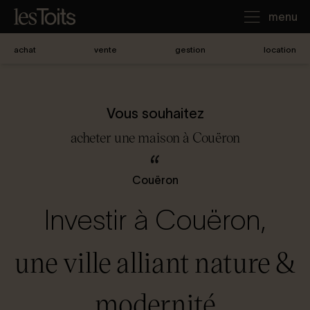
menu
achat
vente
gestion
location
J'achète
Vous souhaitez
Je loue
acheter une maison à Couëron
Je vends
Couëron
Investir à Couëron,
Notre agence
une ville alliant nature &
Nous contacter
modernité