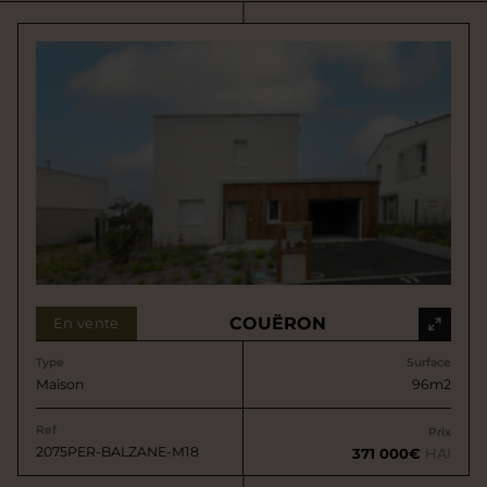
COUËRON
En vente
Type
Surface
Maison
96m2
Ref
Prix
2075PER-BALZANE-M18
371 000€
HAI