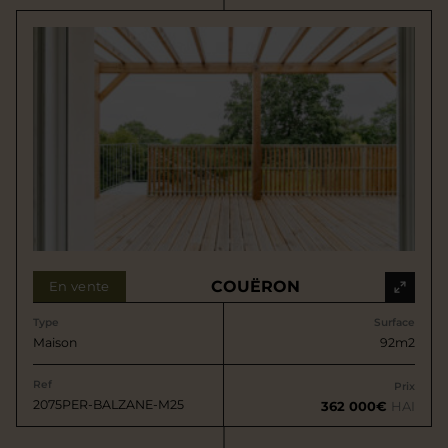
COUËRON
En vente
Type
Surface
Maison
92m2
Ref
Prix
2075PER-BALZANE-M25
362 000€
HAI