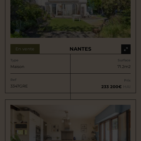
NANTES
En vente
Type
Surface
Maison
71.2m2
Ref
Prix
3347GRE
233 200€
HAI