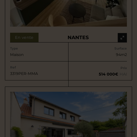
NANTES
En vente
Type
Surface
Maison
94m2
Ref
Prix
3319PER-MMA
514 000€
HAI