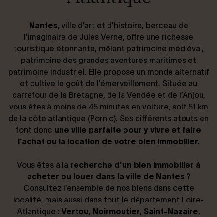
Connexion / Inscription
Nantes
, ville d’art et d’histoire, berceau de
l’imaginaire de Jules Verne, offre une richesse
touristique étonnante, mêlant patrimoine médiéval,
patrimoine des grandes aventures maritimes et
Espace Bailleur / Locataire
patrimoine industriel. Elle propose un monde alternatif
et cultive le goût de l’émerveillement. Située au
carrefour de la Bretagne, de la Vendée et de l’Anjou,
vous êtes à moins de 45 minutes en voiture, soit 51 km
de la côte atlantique (Pornic). Ses différents atouts en
font donc
une ville parfaite pour y vivre et faire
l’achat ou la location de votre bien immobilier.
Vous êtes à la
recherche d’un bien immobilier à
acheter ou louer dans la ville de Nantes
?
Consultez l’ensemble de nos biens dans cette
localité, mais aussi dans tout le département Loire-
Atlantique :
Vertou
,
Noirmoutier
,
Saint-Nazaire
,