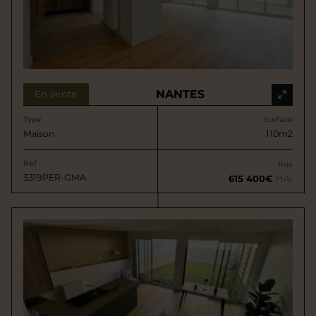
NANTES
En vente
Type
Surface
Maison
110m2
Ref
Prix
3319PER-GMA
615 400€
HAI