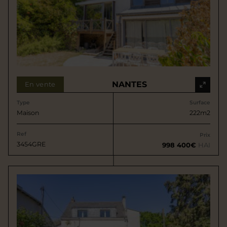
NANTES
En vente
Type
Surface
Maison
222m2
Ref
Prix
3454GRE
998 400€
HAI