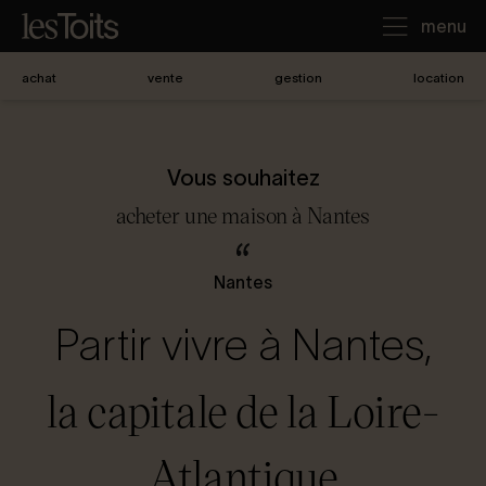
menu
achat
vente
gestion
location
J'achète
Vous souhaitez
Je loue
acheter une maison à Nantes
Je vends
Nantes
Partir vivre à Nantes,
Notre agence
la capitale de la Loire-
Nous contacter
Atlantique