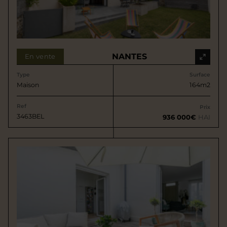
NANTES
En vente
Type
Surface
Maison
164m2
Ref
Prix
3463BEL
936 000€
HAI