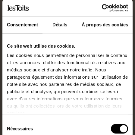
Consentement
Détails
À propos des cookies
Acheter ou vendre une
Ce site web utilise des cookies.
maison
Les cookies nous permettent de personnaliser le contenu
et les annonces, d'offrir des fonctionnalités relatives aux
médias sociaux et d'analyser notre trafic. Nous
avec Les Toits
partageons également des informations sur l'utilisation de
notre site avec nos partenaires de médias sociaux, de
publicité et d'analyse, qui peuvent combiner celles-ci
Pourquoi acheter une maison à Nantes avec Les Toits
avec d'autres informations que vous leur avez fournies
?
ou qu'ils ont collectées lors de votre utilisation de leurs
services.
Acheter une maison à Nantes : votre projet
immobilier au cœur de la ville
Sélection
Nécessaires
Vous souhaitez acheter une maison à Nantes ? Votre
du