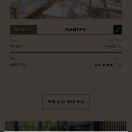
NANTES
En vente
Type
Surface
Maison
144.58m2
Ref
Prix
3407 PIL
627 000€
HAI
Voir plus de biens