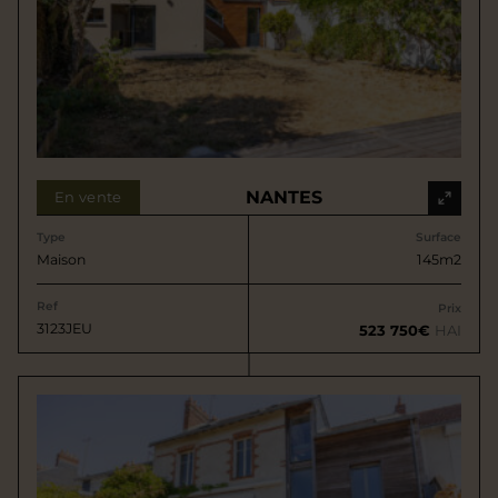
NANTES
En vente
Type
Surface
Maison
145m2
Ref
Prix
3123JEU
523 750€
HAI