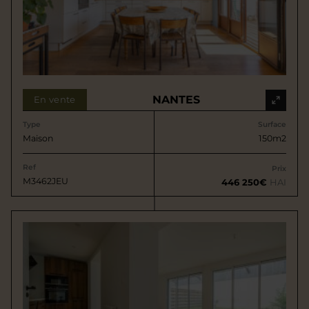
NANTES
En vente
Type
Surface
Maison
150m2
Ref
Prix
M3462JEU
446 250€
HAI