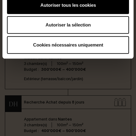
Autoriser tous les cookies
Voir tous les projets
Autoriser la sélection
Recherche Achat depuis 22 heures
AH
Cookies nécessaires uniquement
Maison dans
Nantes
3 chambre(s)
100m² – 150m²
Budget :
300’000€ – 400’000€
Extérieur (terrasse/balcon/jardin)
Recherche Achat depuis 8 jours
DH
Appartement dans
Nantes
3 chambre(s)
100m² – 150m²
Budget :
400’000€ – 500’000€