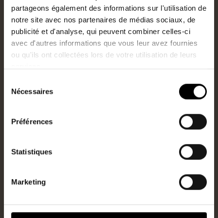
partageons également des informations sur l'utilisation de
notre site avec nos partenaires de médias sociaux, de
Type
Surface
publicité et d'analyse, qui peuvent combiner celles-ci
Appartement
95m2
avec d'autres informations que vous leur avez fournies
ou qu'ils ont collectées lors de votre utilisation de leurs
Ref
Prix
1711PER-B1201-CZ
services.
549 000€
HAI
Sélection
Nécessaires
du
consentement
Préférences
1
2
…
22
>
Statistiques
Marketing
d’achat
Nos projets