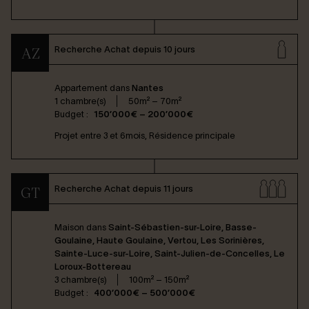
Recherche Achat depuis 10 jours
AZ
Appartement dans
Nantes
1 chambre(s)
50m² – 70m²
Budget :
150’000€ – 200’000€
Projet entre 3 et 6mois, Résidence principale
Recherche Achat depuis 11 jours
GT
Maison dans
Saint-Sébastien-sur-Loire, Basse-
Goulaine, Haute Goulaine, Vertou, Les Sorinières,
Sainte-Luce-sur-Loire, Saint-Julien-de-Concelles, Le
Loroux-Bottereau
3 chambre(s)
100m² – 150m²
Budget :
400’000€ – 500’000€