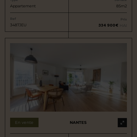
Appartement
85m2
Ref
Prix
3487JEU
334 900€
HAI
En vente
NANTES