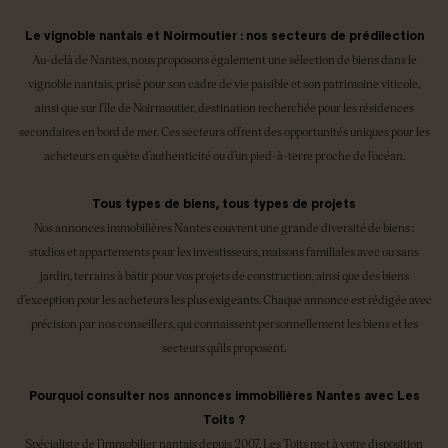
Le vignoble nantais et Noirmoutier : nos secteurs de prédilection
Au-delà de Nantes, nous proposons également une sélection de biens dans le
vignoble nantais, prisé pour son cadre de vie paisible et son patrimoine viticole,
ainsi que sur l’île de Noirmoutier, destination recherchée pour les résidences
secondaires en bord de mer. Ces secteurs offrent des opportunités uniques pour les
acheteurs en quête d’authenticité ou d’un pied-à-terre proche de l’océan.
Tous types de biens, tous types de projets
Nos annonces immobilières Nantes couvrent une grande diversité de biens :
studios et appartements pour les investisseurs, maisons familiales avec ou sans
jardin, terrains à bâtir pour vos projets de construction, ainsi que des biens
d’exception pour les acheteurs les plus exigeants. Chaque annonce est rédigée avec
précision par nos conseillers, qui connaissent personnellement les biens et les
secteurs qu’ils proposent.
Pourquoi consulter nos annonces immobilières Nantes avec Les
Toits ?
Spécialiste de l’immobilier nantais depuis 2007, Les Toits met à votre disposition