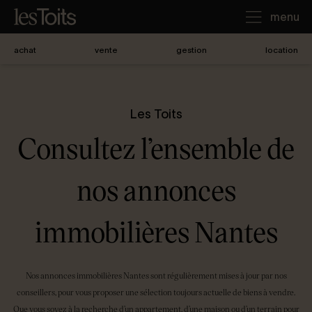
menu
achat
vente
gestion
location
J'achète
Les Toits
Je loue
Consultez l’ensemble de
Je vends
nos annonces
immobilières Nantes
Notre agence
Nos annonces immobilières Nantes sont régulièrement mises à jour par nos
Nous contacter
conseillers, pour vous proposer une sélection toujours actuelle de biens à vendre.
Que vous soyez à la recherche d’un appartement, d’une maison ou d’un terrain pour