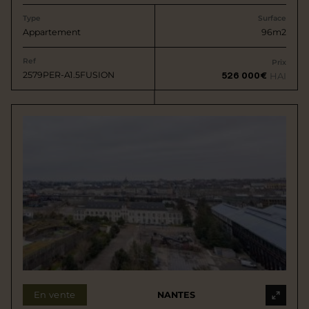
Type
Surface
Appartement
96m2
Ref
Prix
2579PER-A1.5FUSION
526 000€
HAI
En vente
NANTES