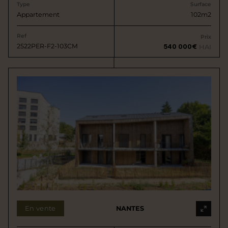
Type
Surface
Appartement
102m2
Ref
Prix
2522PER-F2-103CM
540 000€
HAI
En vente
NANTES