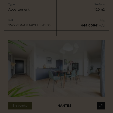
Type
Surface
Appartement
120m2
Ref
Prix
2522PER-AMARYLLIS-D103
444 000€
HAI
En vente
NANTES