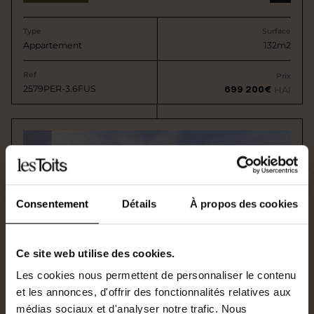
Type
Surface
Appartement
132m2
Ref
Prix
2579PER-3.6FUS
699 200€
HAI
Consentement
Détails
À propos des cookies
Ce site web utilise des cookies.
Les cookies nous permettent de personnaliser le contenu
et les annonces, d'offrir des fonctionnalités relatives aux
médias sociaux et d'analyser notre trafic. Nous
En vente
NANTES