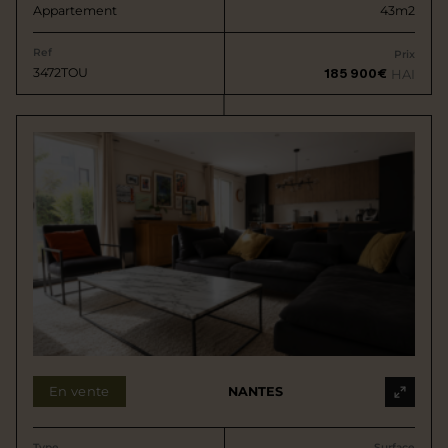
Appartement
43m2
Ref
Prix
3472TOU
185 900€
HAI
En vente
NANTES
Type
Surface