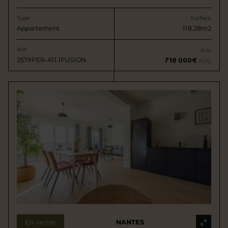
Type
Surface
Appartement
118.28m2
Ref
Prix
2579PER-A11.1FUSION
716 000€
HAI
En vente
NANTES