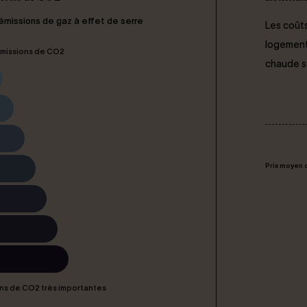
 émissions de gaz à effet de serre
Les coûts
logement 
missions de CO2
chaude san
Prix moyen 
ns de CO2 très importantes