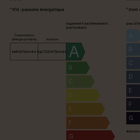
* F/G : passoire énergetique
* Dont
logement extrêmement
peu d'é
performant
A
Consommation
(énergie primaire)
émission
A
B
kwh/m²/année
kgCO2/m²/année
C
B
D
C
E
D
F
E
G
F
émissio
G