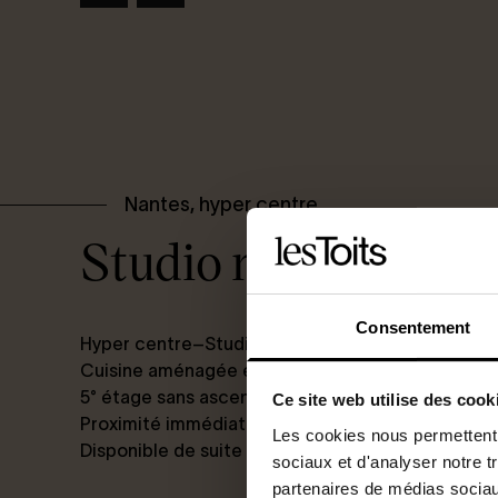
Nantes, hyper centre
Studio meublé de 
Consentement
Hyper centre–Studio meublé de 25,33m2
Cuisine aménagée et équipée
5° étage sans ascenseur
Ce site web utilise des cook
Proximité immédiate des commerces et des tran
Les cookies nous permettent d
Disponible de suite
sociaux et d'analyser notre t
partenaires de médias sociaux