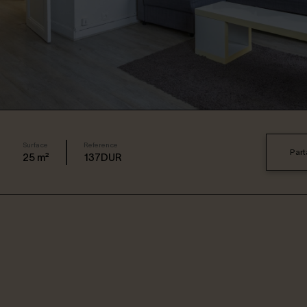
Surface
Reference
Part
25
m²
137DUR