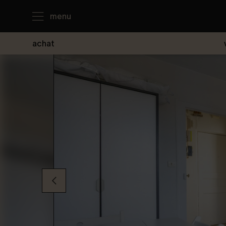
menu
achat
J'achète
Je loue
Je vends
Notre agence
Nous contacter