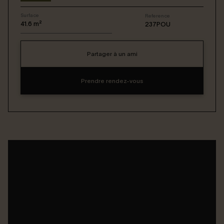
Surface
Reference
Connexion / Inscription
41.6
m²
237POU
Partager à un ami
Espace Bailleur / Locataire
Prendre rendez-vous