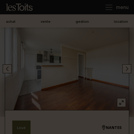
menu
achat
vente
gestion
location
J'achète
Je loue
Je vends
Notre agence
Nous contacter
Loué
NANTES