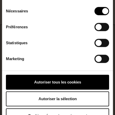
Sélection
Nécessaires
du
consentement
Préférences
DPE
Statistiques
* F/G : passoire énergetique
logement extrêmement performant
Marketing
Consommation
(énergie
primaire)
émission
A
C
D
Autoriser tous les cookies
kwh/m²/année
kgCO2/m²/année
B
Autoriser la sélection
C