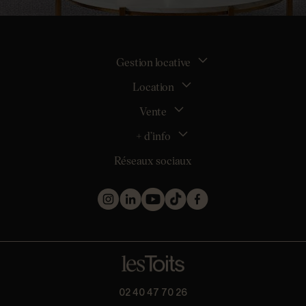
Gestion locative
Location
La gestion locative
Mon espace bailleur
Vente
Tous nos biens en location
Demander une estimation locative
Location appartement Nantes
+ d’info
Estimer mon bien
Location appartement Rezé
Maison Nantes (44000)
Réseaux sociaux
Location appartement Saint-Sébastien-sur-Loire
Inscription
Maison Saint-Sébastien-sur-Loire (44230)
Location maison Nantes (44000)
Qui sommes nous ?
Maison Carquefou (44470)
Location maison Clisson (44190)
Nos métiers
Maison Couëron (44220)
Location maison Rezé (44400)
Les projets d’achat
Maison Pornic (44210)
Location maison Bouguenais (44340)
Les biens vendus et loués
Maison Clisson (44190)
Mentions légales
Appartement Nantes (44000)
Politique de confidentialité
Appartement Saint-Herblain (44800)
Barème
Appartement Orvault (44700)
* Collecte d’avis conforme à la norme AFNOR NF ISO 20488 via
02 40 47 70 26
Appartement Saint-Nazaire (44600)