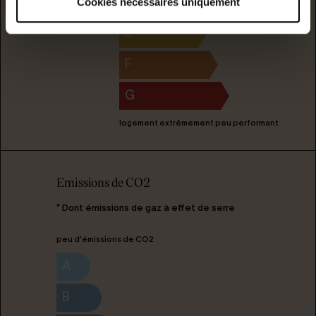
D
Cookies nécessaires uniquement
E
F
G
logement extrêmement peu performant
Emissions de CO2
* Dont émissions de gaz à effet de serre
peu d'émissions de CO2
A
B