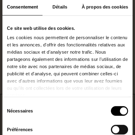
Consentement
Détails
À propos des cookies
Ce site web utilise des cookies.
Gestionnaire locatif
0240477026
Les cookies nous permettent de personnaliser le contenu
s.durand@lestoits.fr
et les annonces, d'offrir des fonctionnalités relatives aux
médias sociaux et d'analyser notre trafic. Nous
partageons également des informations sur l'utilisation de
Je suis intéressé par ce bien.
notre site avec nos partenaires de médias sociaux, de
publicité et d'analyse, qui peuvent combiner celles-ci
avec d'autres informations que vous leur avez fournies
ou qu'ils ont collectées lors de votre utilisation de leurs
services.
Sélection
DPE
Nécessaires
du
* F/G : passoire énergetique
consentement
Préférences
logement extrêmement performant