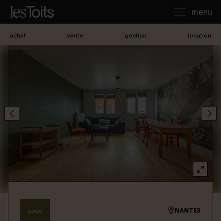
menu
achat
vente
gestion
location
J'achète
Je loue
Je vends
Notre agence
Nous contacter
Loué
NANTES