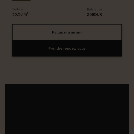
Surface
Reference
Connexion / Inscription
56.50
m²
299DUR
Partager à un ami
Espace Bailleur / Locataire
Prendre rendez-vous