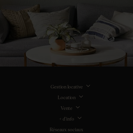
Gestion locative
Location
La gestion locative
Mon espace bailleur
Vente
Tous nos biens en location
Demander une estimation locative
Location appartement Nantes
+ d’info
Estimer mon bien
Location appartement Rezé
Maison Nantes (44000)
Réseaux sociaux
Location appartement Saint-Sébastien-sur-Loire
Inscription