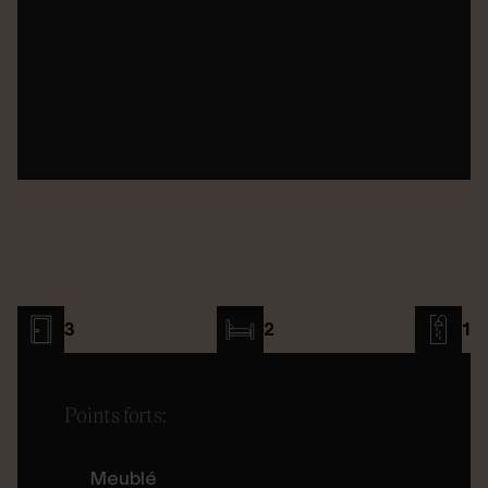
3
2
1
Points forts:
Meublé