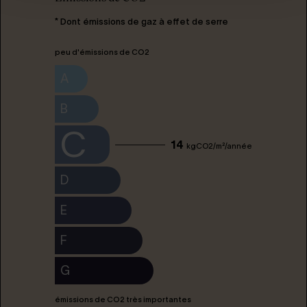
* Dont émissions de gaz à effet de serre
peu d'émissions de CO2
A
B
C
14
kgCO2/m²/année
D
E
F
G
émissions de CO2 très importantes