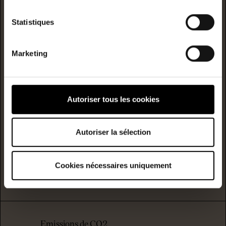
A
Statistiques
B
Marketing
C
D
Consommation
(énergie
primaire)
émission
Autoriser tous les cookies
E
262
14
kwh/m²/année
kgCO2/m²/année
Autoriser la sélection
F
G
Cookies nécessaires uniquement
logement extrêmement peu performant
Emissions de CO2