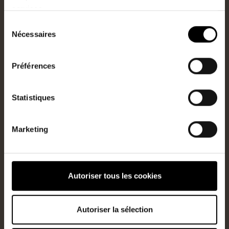
Renseignez vos informations
services.
personnelles
Sélection
Nécessaires
du
consentement
Préférences
Statistiques
Marketing
J’accepte que mes informations soient utiliées à des fins
commerciales
Autoriser tous les cookies
Je ne suis pas un robot
Autoriser la sélection
Prendre RDV