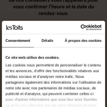
de nos conseillers vous rappellera pour
vous confirmer l’heure et la date du
Connexion / Inscription
rendez-vous.
Espace Bailleur / Locataire
Sélectionnez la date et l’heure du
Consentement
Détails
À propos des cookies
rendez-vous souhaité :
Ce site web utilise des cookies.
Sélectionnez la date
Les cookies nous permettent de personnaliser le contenu
et les annonces, d'offrir des fonctionnalités relatives aux
médias sociaux et d'analyser notre trafic. Nous
Sélectionnez l’heure
partageons également des informations sur l'utilisation de
notre site avec nos partenaires de médias sociaux, de
Select
Select
publicité et d'analyse, qui peuvent combiner celles-ci
avec d'autres informations que vous leur avez fournies
ou qu'ils ont collectées lors de votre utilisation de leurs