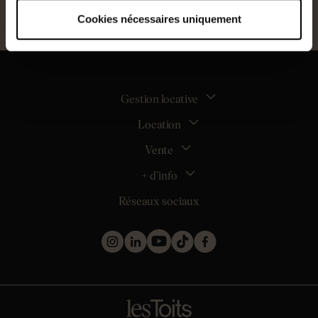
Cookies nécessaires uniquement
Gestion locative
Location
La gestion locative
Mon espace bailleur
Vente
Tous nos biens en location
Demander une estimation locative
Location appartement Nantes
+ d’info
Estimer mon bien
Location appartement Rezé
Maison Nantes (44000)
Réseaux sociaux
Location appartement Saint-Sébastien-sur-Loire
Inscription
Maison Saint-Sébastien-sur-Loire (44230)
Location maison Nantes (44000)
Qui sommes nous ?
Maison Carquefou (44470)
Location maison Clisson (44190)
Nos métiers
Maison Couëron (44220)
Location maison Rezé (44400)
Les projets d’achat
Maison Pornic (44210)
Location maison Bouguenais (44340)
Les biens vendus et loués
Maison Clisson (44190)
Mentions légales
Appartement Nantes (44000)
Politique de confidentialité
Appartement Saint-Herblain (44800)