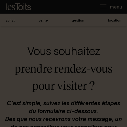
menu
achat
vente
gestion
location
J'achète
Vous souhaitez
Je loue
prendre rendez-vous
Je vends
pour visiter ?
Notre agence
C’est simple, suivez les différentes étapes
du formulaire ci-dessous.
Nous contacter
Dès que nous recevrons votre message, un