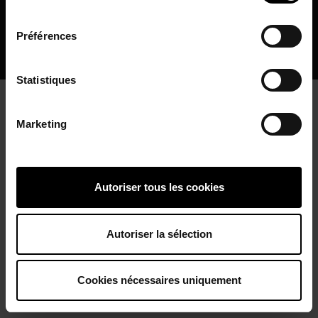
Guest Suite.
contact@lestoits.fr
consentement
Connexion / Inscription
Les Toits Ⓒ Copyright 2026 Site web réalisé par
Préférences
l'agence
LATELIER
Statistiques
Espace Bailleur / Locataire
Marketing
Autoriser tous les cookies
Autoriser la sélection
Cookies nécessaires uniquement