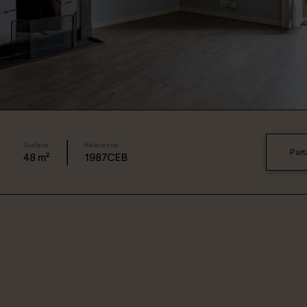
Surface
Reference
Part
48
m²
1987CEB