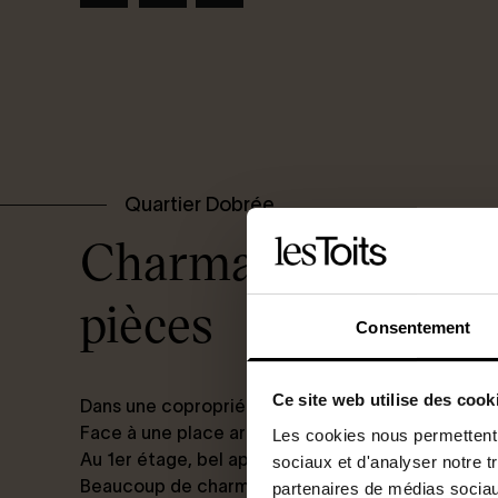
Quartier Dobrée
Charmant appartem
pièces
Consentement
Ce site web utilise des cook
Dans une copropriété ancienne
Face à une place arborée, en retrait de la rue
Les cookies nous permettent d
Au 1er étage, bel appartement 2 pièces d’une s
sociaux et d'analyser notre t
Beaucoup de charme (parquet, cheminée, hauteur
partenaires de médias sociaux