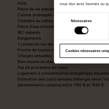
bois)
vous leur avez fournies ou qu'
Pièce de vie exposée sud, sans vis-à-vis
Cuisine aménagée et équipée
Sélection
Chambre au calme, sur cour bien tenue
Nécessaires
du
Pièce d’eau attenante rénovée
consentement
WC séparés
Rangements
1 caveau en rez-de-chaussée
Proche de toutes commodités, commerces et tr
Cookies nécessaires uni
Charges annuelles : 924 euros
Bien soumis au statut de la copropriété : 15 lots
Pas de procédure en cours
Logement à consommation énergétique excessive
Estimation des coûts annuels d’énergie selon l’in
(abonnements compris) entre 1100 € et 1530 €