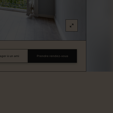
ager à un ami
Prendre rendez-vous