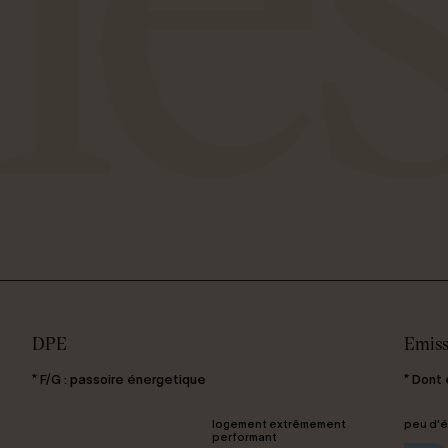
DPE
Emiss
* F/G : passoire énergetique
* Dont
logement extrêmement
peu d'é
performant