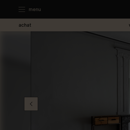
menu
achat
J'achète
Je loue
Je vends
Notre agence
Nous contacter