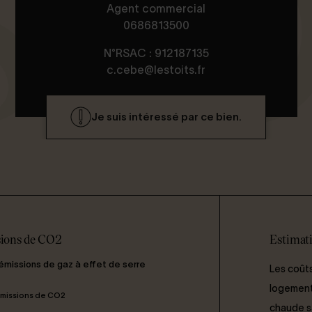
Agent commercial
0686813500
N°RSAC : 912187135
c.cebe@lestoits.fr
Je suis intéressé par ce bien.
ions de CO2
Estimati
 émissions de gaz à effet de serre
Les coûts
logement 
missions de CO2
chaude san