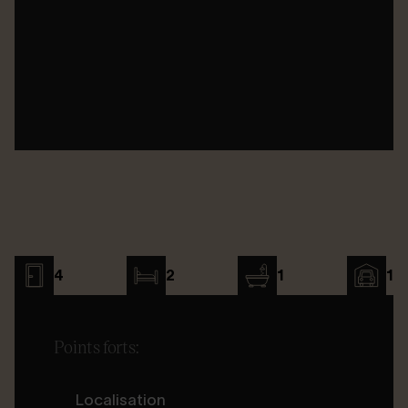
4
2
1
1
Points forts:
Localisation