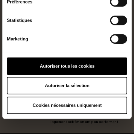
Préférences
logement extrêmement performant
Statistiques
A
B
Marketing
C
Consommation
(énergie
primaire)
émission
D
Autoriser tous les cookies
164
32
kwh/m²/année
kgCO2/m²/année
E
Autoriser la sélection
F
Cookies nécessaires uniquement
G
logement extrêmement peu performant