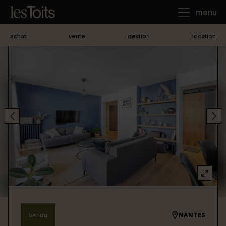
menu
achat
vente
gestion
location
J'achète
Je loue
Je vends
Notre agence
Nous contacter
Vendu
NANTES