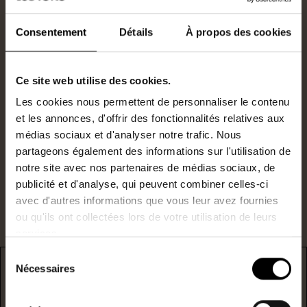
Consentement
Détails
À propos des cookies
Agent commercial
Ce site web utilise des cookies.
0685202878
Les cookies nous permettent de personnaliser le contenu
N°RSAC : 823715750
et les annonces, d'offrir des fonctionnalités relatives aux
c.jeuland@lestoits.fr
médias sociaux et d'analyser notre trafic. Nous
partageons également des informations sur l'utilisation de
notre site avec nos partenaires de médias sociaux, de
Je suis intéressé par ce bien.
publicité et d'analyse, qui peuvent combiner celles-ci
avec d'autres informations que vous leur avez fournies
ou qu'ils ont collectées lors de votre utilisation de leurs
services.
Sélection
Nécessaires
du
DPE
consentement
* F/G : passoire énergetique