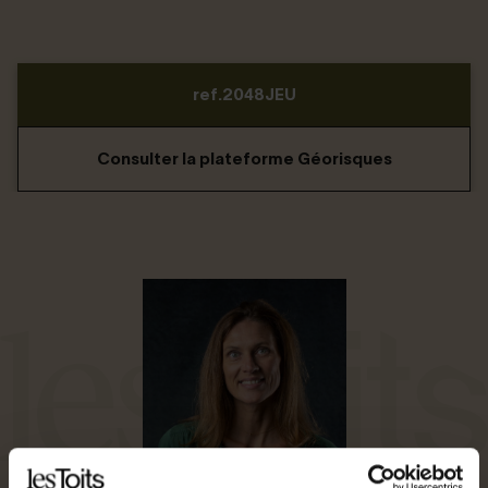
ref.2048JEU
Consulter la plateforme Géorisques