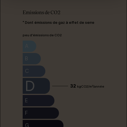
Emissions de CO2
* Dont émissions de gaz à effet de serre
peu d'émissions de CO2
A
B
C
D
32
kgCO2/m²/année
E
F
G