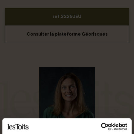
ref.2229JEU
Consulter la plateforme Géorisques