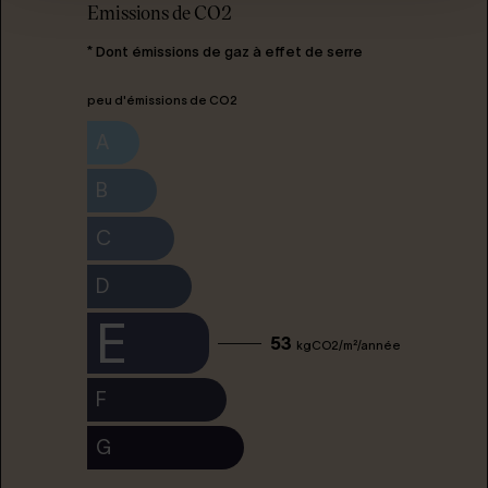
Emissions de CO2
* Dont émissions de gaz à effet de serre
peu d'émissions de CO2
A
B
C
D
E
53
kgCO2/m²/année
F
G