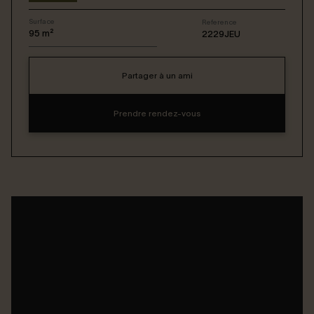
Surface
Reference
Connexion / Inscription
95
m²
2229JEU
Partager à un ami
Espace Bailleur / Locataire
Prendre rendez-vous