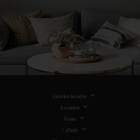
Gestion locative
Location
La gestion locative
Mon espace bailleur
Vente
Tous nos biens en location
Demander une estimation locative
Location appartement Nantes
+ d’info
Estimer mon bien
Location appartement Rezé
Maison Nantes (44000)