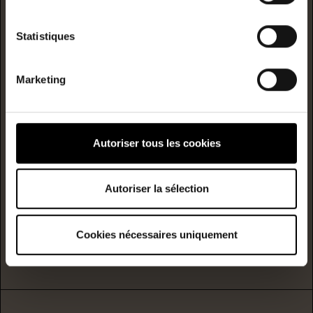
logement extrêmement performant
A
Statistiques
B
Marketing
C
D
Consommation
(énergie
Autoriser tous les cookies
primaire)
émission
E
243
53
kwh/m²/année
kgCO2/m²/année
Autoriser la sélection
F
Cookies nécessaires uniquement
G
logement extrêmement peu performant