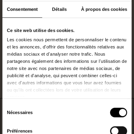
Consentement
Détails
À propos des cookies
Agent commercial
0685202878
Ce site web utilise des cookies.
Les cookies nous permettent de personnaliser le contenu
N°RSAC : 823715750
et les annonces, d'offrir des fonctionnalités relatives aux
c.jeuland@lestoits.fr
médias sociaux et d'analyser notre trafic. Nous
partageons également des informations sur l'utilisation de
Je suis intéressé par ce bien.
notre site avec nos partenaires de médias sociaux, de
publicité et d'analyse, qui peuvent combiner celles-ci
avec d'autres informations que vous leur avez fournies
ou qu'ils ont collectées lors de votre utilisation de leurs
services.
Sélection
DPE
Nécessaires
du
consentement
* F/G : passoire énergetique
Préférences