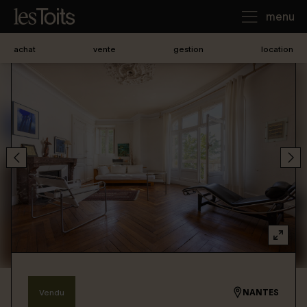
menu
achat
vente
gestion
location
J'achète
Je loue
Je vends
Notre agence
Nous contacter
Vendu
NANTES