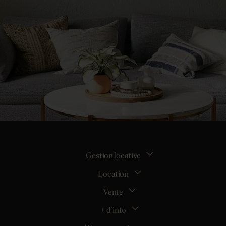
Gestion locative
Location
La gestion locative
Mon espace bailleur
Vente
Tous nos biens en location
Demander une estimation locative
Location appartement Nantes
+ d’info
Estimer mon bien
Location appartement Rezé
Maison Nantes (44000)