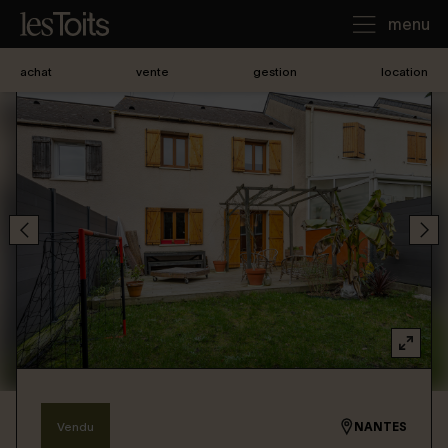
menu
achat
vente
gestion
location
J'achète
Je loue
Je vends
Notre agence
Nous contacter
Vendu
NANTES