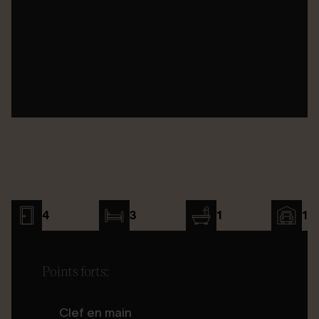
4
3
1
1
Points forts:
Clef en main