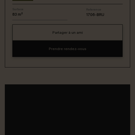
Surface
Reference
Connexion / Inscription
83
m²
1706-BRU
Partager à un ami
Espace Bailleur / Locataire
Prendre rendez-vous