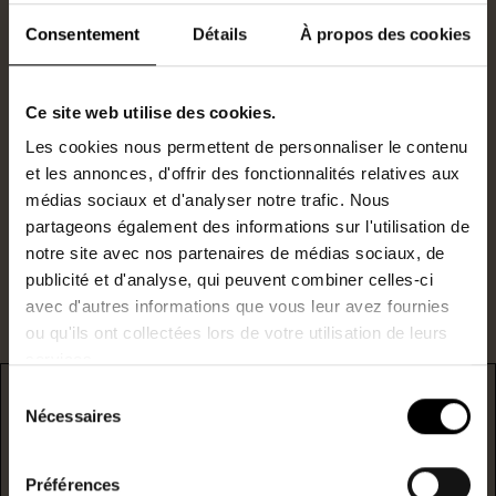
Consentement
Détails
À propos des cookies
Ce site web utilise des cookies.
Président
Les cookies nous permettent de personnaliser le contenu
0240477026
et les annonces, d'offrir des fonctionnalités relatives aux
a.david@lestoits.fr
médias sociaux et d'analyser notre trafic. Nous
partageons également des informations sur l'utilisation de
Je suis intéressé par ce bien.
notre site avec nos partenaires de médias sociaux, de
publicité et d'analyse, qui peuvent combiner celles-ci
avec d'autres informations que vous leur avez fournies
ou qu'ils ont collectées lors de votre utilisation de leurs
services.
Sélection
DPE
Nécessaires
du
consentement
* F/G : passoire énergetique
Préférences