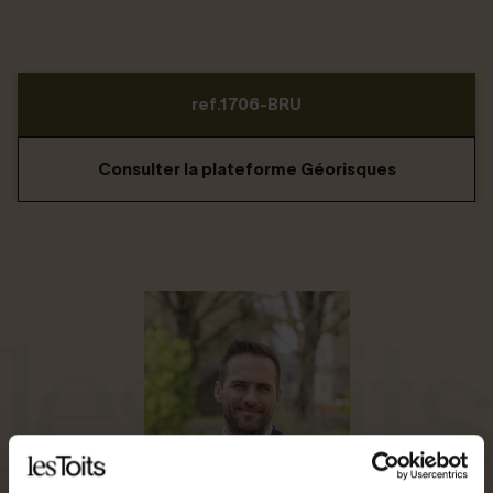
ref.1706-BRU
Consulter la plateforme Géorisques