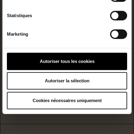
logement extrêmement performant
A
Statistiques
B
Marketing
C
Consommation
(énergie
primaire)
émission
D
229
7
Autoriser tous les cookies
kwh/m²/année
kgCO2/m²/année
E
Autoriser la sélection
F
Cookies nécessaires uniquement
G
logement extrêmement peu performant