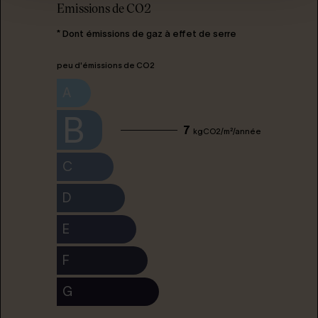
Emissions de CO2
* Dont émissions de gaz à effet de serre
peu d'émissions de CO2
A
B
7
kgCO2/m²/année
C
D
E
F
G